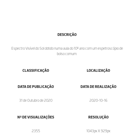
DESCRIÇÃO
Espectro Visível do Sol obtido numa aula do 10º ano com um espetroscópio de
bolso comum.
CLASSIFICAÇÃO
LOCALIZAÇÃO
DATA DE PUBLICAÇÃO
DATA DE REALIZAÇÃO
31 de Outubro de 2020
2020-10-16
Nº DE VISUALIZAÇÕES
RESOLUÇÃO
2355
1043px X 929px