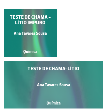
ESPECTRO VISÍVEL
TESTE DE CHAMA -
DO ÁTOMO DE
LÍTIO IMPURO
HIDROGÉNIO
Ana Carla Campos
Ana Tavares Sousa
Química
Química
TESTE DE CHAMA-LÍTIO
Ana Tavares Sousa
Química