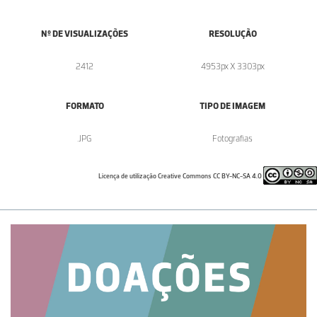
Nº DE VISUALIZAÇÕES
RESOLUÇÃO
2412
4953px X 3303px
FORMATO
TIPO DE IMAGEM
.JPG
Fotografias
Licença de utilização Creative Commons CC BY-NC-SA 4.0