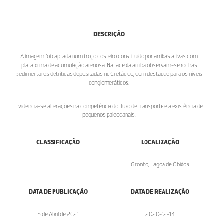
DESCRIÇÃO
A imagem foi captada num troço costeiro constituído por arribas ativas com
plataforma de acumulação arenosa. Na face da arriba observam-se rochas
sedimentares detríticas depositadas no Cretácico, com destaque para os níveis
conglomeráticos.
Evidencia-se alterações na competência do fluxo de transporte e a existência de
pequenos paleocanais.
CLASSIFICAÇÃO
LOCALIZAÇÃO
Gronho, Lagoa de Óbidos
DATA DE PUBLICAÇÃO
DATA DE REALIZAÇÃO
5 de Abril de 2021
2020-12-14