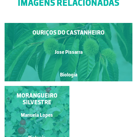
IMAGENS RELACIONADAS
OURIÇOS DO CASTANHEIRO
Jose Pissarra
Biologia
ÁRVORE-DA-
MORANGUEIRO
TRISTEZA
SILVESTRE
Rubim Manuel Almeida da
Manuela Lopes
Silva