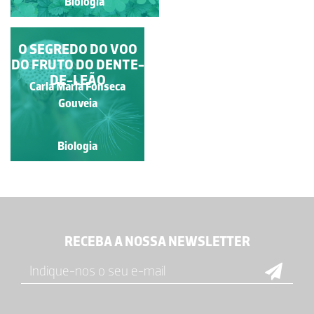
Biologia
Biologia
O SEGREDO DO VOO
DO FRUTO DO DENTE-
DE-LEÃO
Carla Maria Fonseca
Gouveia
Biologia
RECEBA A NOSSA NEWSLETTER