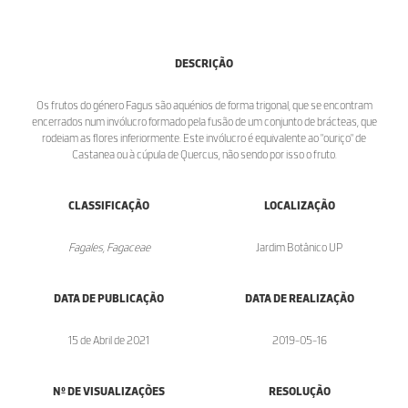
DESCRIÇÃO
Os frutos do género Fagus são aquénios de forma trigonal, que se encontram
encerrados num invólucro formado pela fusão de um conjunto de brácteas, que
rodeiam as flores inferiormente. Este invólucro é equivalente ao "ouriço" de
Castanea ou à cúpula de Quercus, não sendo por isso o fruto.
CLASSIFICAÇÃO
LOCALIZAÇÃO
Fagales, Fagaceae
Jardim Botânico UP
DATA DE PUBLICAÇÃO
DATA DE REALIZAÇÃO
15 de Abril de 2021
2019-05-16
Nº DE VISUALIZAÇÕES
RESOLUÇÃO