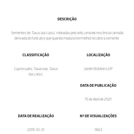
DESCRIÇÃO
Sementes de
Taxus baccata L.
rodeadas pelo arilo, uma excrescência carnuda
derivada do funículo e que quando madura (vermelho) recobre a semente.
CLASSIFICAÇÃO
LOCALIZAÇÃO
Cupressales, Taxaceae, Taxus
Jardim Botânico UP
baccata L.
DATA DE PUBLICAÇÃO
15 de Abril de 2021
DATA DE REALIZAÇÃO
Nº DE VISUALIZAÇÕES
2019-10-31
1863