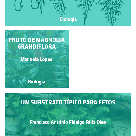
Biologia
FRUTO DE MAGNOLIA
GERMINAÇÃO DO
GRANDIFLORA
FEIJÃO
Ivy Livingstone
Manuela Lopes
Biologia
Biologia
UM SUBSTRATO TÍPICO PARA FETOS
Francisco António Fidalgo Félix Dias