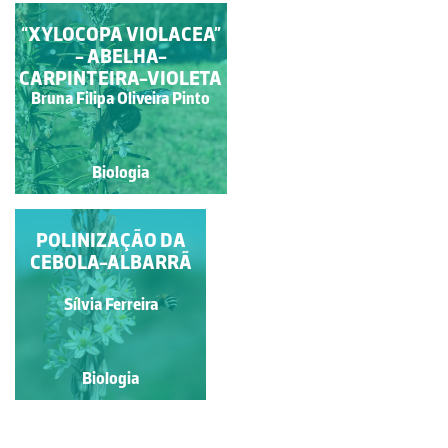
“XYLOCOPA VIOLACEA”
ERVA-ABELHA
- ABELHA-
CARPINTEIRA-VIOLETA
Bruna Filipa Oliveira Pinto
Ana Cristina Rito
Biologia
Biologia
POLINIZAÇÃO DA
CEBOLA-ALBARRÃ
Sílvia Ferreira
Biologia