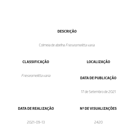
DESCRIÇÃO
Colmeia de abelha
Frieseomelitta varia
.
CLASSIFICAÇÃO
LOCALIZAÇÃO
Frieseomelitta varia
DATA DE PUBLICAÇÃO
17 de Setembro de 2021
DATA DE REALIZAÇÃO
Nº DE VISUALIZAÇÕES
2021-09-13
2420