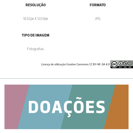
RESOLUÇÃO
FORMATO
1632px X 1224px
.JPG
TIPO DE IMAGEM
Fotografias
Licença de utilização Creative Commons CC BY-NC-SA 4.0