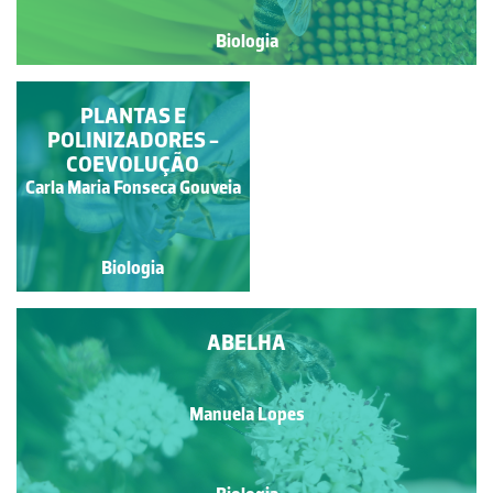
Biologia
BOMBUS
PLANTAS E
TERRESTRIS, UMA
POLINIZADORES -
ABELHA EXCELENTE
COEVOLUÇÃO
POLINIZADORA
Carla Maria Fonseca Gouveia
Alexandra Nobre
Biologia
Biologia
ABELHA
Manuela Lopes