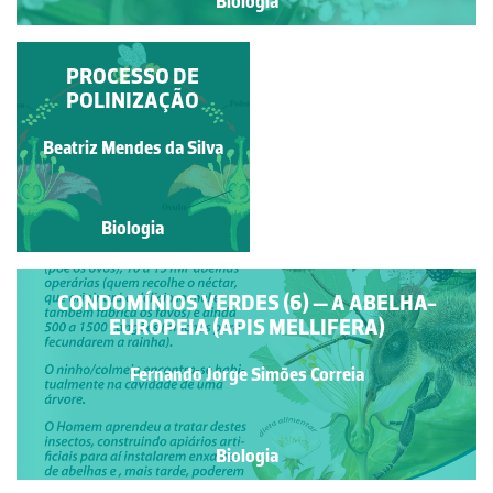
Biologia
A CORBÍCULA DA
PROCESSO DE
POLINIZAÇÃO
ABELHA
Carla Maria Fonseca
Beatriz Mendes da Silva
Gouveia
Biologia
Biologia
CONDOMÍNIOS VERDES (6) — A ABELHA-
EUROPEIA (APIS MELLIFERA)
Fernando Jorge Simões Correia
Biologia