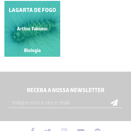
LAGARTA DE FOGO
TATURANA
Arthur Fabiano
Arthur Fabiano
Biologia
Biologia
RECEBA A NOSSA NEWSLETTER