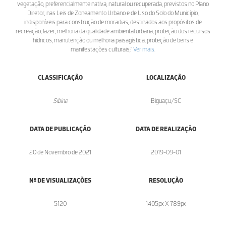
vegetação, preferencialmente nativa, natural ou recuperada, previstos no Plano
Diretor, nas Leis de Zoneamento Urbano e de Uso do Solo do Município,
indisponíveis para construção de moradias, destinados aos propósitos de
recreação, lazer, melhoria da qualidade ambiental urbana, proteção dos recursos
hídricos, manutenção ou melhoria paisagística, proteção de bens e
manifestações culturais;"
Ver mais
.
CLASSIFICAÇÃO
LOCALIZAÇÃO
Sibine
Biguaçu/SC
DATA DE PUBLICAÇÃO
DATA DE REALIZAÇÃO
20 de Novembro de 2021
2019-09-01
Nº DE VISUALIZAÇÕES
RESOLUÇÃO
5120
1405px X 789px