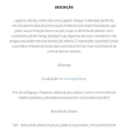
DESCRIÇÃO
Lagarta colorida, conhecida como Lagarta-Tanque. O exemplar da foto foi
encontrado em área de preservação ambiental na Grande Florianópolis, que
pode causar irritação severa na pele, e que se alimenta de plantas como
castanheira, pé de manga, pitanga e caju. Algumas pessoas consideram-nas
pragas pois podem devorar plantações inteiras. É importante, no entanto, evitar
o uso indiscriminado de inseticidas e encontrar formas mais sustentáveis de
controle desses animais.
Sibine
spp.
Localização:
Ver no Google Maps
.
Foz do rio Biguaçu. Pequena colónia de pescadores. Com o crescimento da
cidade e poluição, a atividade pesqueira tem-se tornado mais difícil.
Área Verde Urbana.
"VIII – área verde urbana: espaços, públicos ou privados, com predomínio de