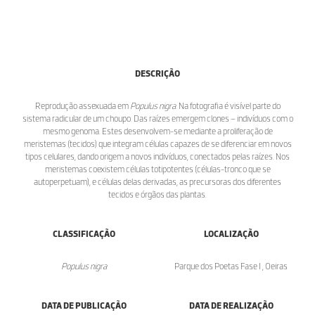
DESCRIÇÃO
Reprodução assexuada em
Populus nigra.
Na fotografia é visível parte do
sistema radicular de um choupo. Das raízes emergem clones – indivíduos com o
mesmo genoma. Estes desenvolvem-se mediante a proliferação de
meristemas (tecidos) que integram células capazes de se diferenciar em novos
tipos celulares, dando origem a novos indivíduos, conectados pelas raízes. Nos
meristemas coexistem células totipotentes (células-tronco que se
autoperpetuam), e células delas derivadas, as precursoras dos diferentes
tecidos e órgãos das plantas.
CLASSIFICAÇÃO
LOCALIZAÇÃO
Populus nigra
Parque dos Poetas Fase I , Oeiras
DATA DE PUBLICAÇÃO
DATA DE REALIZAÇÃO