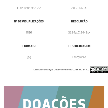
13 de Junho de 2022
2022-06-09
Nº DE VISUALIZAÇÕES
RESOLUÇÃO
1786
3264px X 2448px
FORMATO
TIPO DE IMAGEM
.jpg
Fotografias
Licença de utilização Creative Commons CC BY-NC-SA 4.0