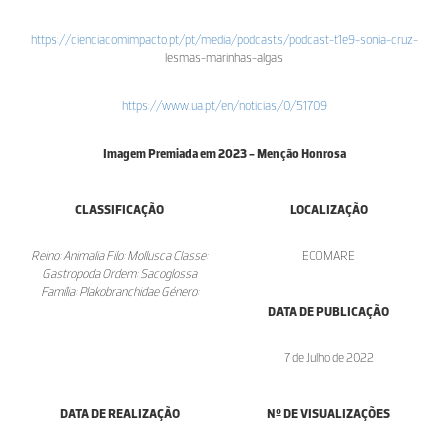
https://cienciacomimpacto.pt/pt/media/podcasts/podcast-t1e9-sonia-cruz-
lesmas
-marinhas-algas
https://www.ua.pt/en/noticias/0/51709
Imagem Premiada em 2023 - Menção Honrosa
CLASSIFICAÇÃO
LOCALIZAÇÃO
Reino: Animalia Filo: Mollusca Classe:
ECOMARE
Gastropoda Ordem: Sacoglossa
Família: Plakobranchidae Género:
DATA DE PUBLICAÇÃO
7 de Julho de 2022
DATA DE REALIZAÇÃO
Nº DE VISUALIZAÇÕES