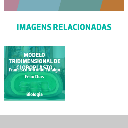
IMAGENS RELACIONADAS
LESMA DO MAR
MODELO
TRIDIMENSIONAL DE
CLOROPLASTO
Francisco António Fidalgo
Sara Carina Jardim Tomé
Félix Dias
Biologia
Biologia