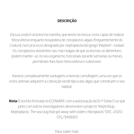
DESCRIÇÃO
Elysua viridis
é uma lesma marinha, que existe na nossa costa capaz de realizar
fotossíntese enquanto hospedeira de cloroplastos algais (frequentemente do
Codium
), num processo designado por cleptoplastia (do grego "Kleptein"- roubar).
Os cloroplastos existentes nas macroalgas de que as lesmas se alimentam,
podem manter-se, no seu organismo, funcionais durante semanas ou meses,
permitindo-lhes fazer fotossíntese e sobreviver.
Haverá cumulativamente vantagens a nível da camuflagem, uma vez que os
estes animais adquirem a coloração verde típica das algas que constituem o seu
habitat.
Nota:
Esta foto foi tirada no ECOMARE com a autorização da Dr.ª Sónia Cruz que
junto com outros investigadores desenvolve o projecto "
KleptoSlug -
Kleptoplasty: The sea slug that got away with stolen chloroplasts"
ERC-2020-
STG/949880
Para saber mais: