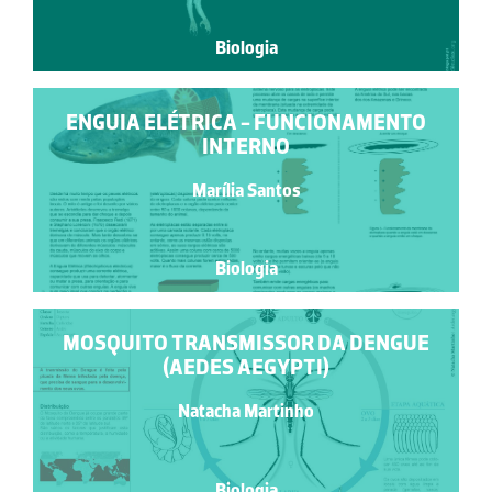
Biologia
ENGUIA ELÉTRICA - FUNCIONAMENTO
INTERNO
Marília Santos
Biologia
MOSQUITO TRANSMISSOR DA DENGUE
(AEDES AEGYPTI)
Natacha Martinho
Biologia