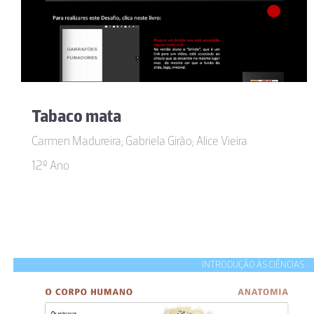
Tabaco mata
Carmen Madureira; Gabriela Girão; Alice Vieira
12º Ano
INTRODUÇÃO ÀS CIÊNCIAS