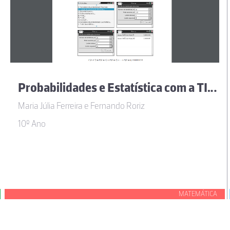
Probabilidades e Estatística com a TI-Nspire
Maria Júlia Ferreira e Fernando Roriz
10º Ano
MATEMÁTICA