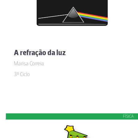
A refração da luz
Marisa Correia
3º Ciclo
FÍSICA