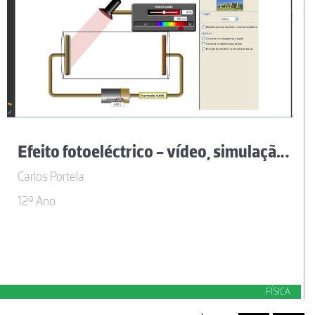
Efeito fotoeléctrico - vídeo, simulação e exploração didáctica
Carlos Portela
12º Ano
FÍSICA