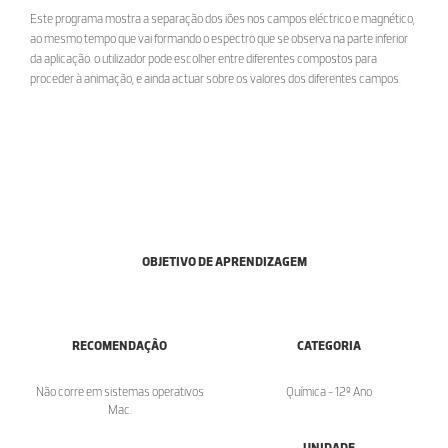
Este programa mostra a separação dos iões nos campos eléctrico e magnético,
ao mesmo tempo que vai formando o espectro que se observa na parte inferior
da aplicação. o utilizador pode escolher entre diferentes compostos para
proceder à animação, e ainda actuar sobre os valores dos diferentes campos.
OBJETIVO DE APRENDIZAGEM
RECOMENDAÇÃO
CATEGORIA
Não corre em sistemas operativos
Química - 12º Ano
Mac.
UNIDADE