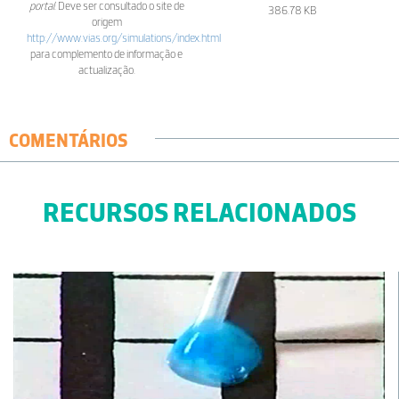
portal.
Deve ser consultado o site de
386.78 KB
origem
http://www.vias.org/simulations/index.html
para complemento de informação e
actualização.
COMENTÁRIOS
RECURSOS RELACIONADOS