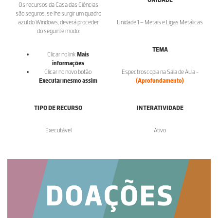
Os recursos da Casa das Ciências
são seguros, se lhe surgir um quadro
azul do Windows, deverá proceder
Unidade 1 – Metais e Ligas Metálicas
do seguinte modo:
TEMA
Clicar no link
Mais
informações
Clicar no novo botão
Espectroscopia na Sala de Aula -
Executar mesmo assim
(Aprofundamento)
TIPO DE RECURSO
INTERATIVIDADE
Executável
Ativo