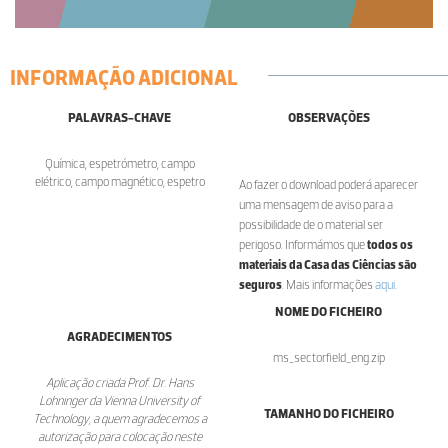
INFORMAÇÃO ADICIONAL
PALAVRAS-CHAVE
OBSERVAÇÕES
Química, espetrómetro, campo
elétrico, campo magnético, espetro
Ao fazer o download poderá aparecer
uma mensagem de aviso para a
possibilidade de o material ser
perigoso. Informámos que
todos os
materiais da Casa das Ciências são
seguros
. Mais informações
aqui
.
NOME DO FICHEIRO
AGRADECIMENTOS
ms_sectorfield_eng.zip
Aplicação criada Prof. Dr. Hans
Lohninger da Vienna University of
TAMANHO DO FICHEIRO
Technology, a quem agradecemos a
autorização para colocação neste