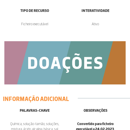
TIPO DE RECURSO
INTERATIVIDADE
Ficheiro executável
Ativo
INFORMAÇÃO ADICIONAL
PALAVRAS-CHAVE
OBSERVAÇÕES
Química, solução-tamão, soluções,
Convertido para ficheiro
mistura, ácido, alcalina, básica, sal,
executável a 24.02.2023
.