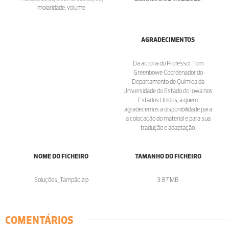
molaridade, volume
AGRADECIMENTOS
Da autoria do Professor Tom
Greenbowe Coordenador do
Departamento de Química da
Universidade do Estado do Iowa nos
Estados Unidos, a quem
agradecemos a disponibilidade para
a colocação do material e para sua
tradução e adaptação.
NOME DO FICHEIRO
TAMANHO DO FICHEIRO
Soluções_Tampão.zip
3.87 MB
COMENTÁRIOS