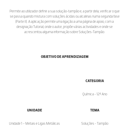
Permite ao utilizador definir a sua solução-tampão e, a partir dela, verificar o que
se passa quando mistura com soluções ácidas ou alcalinas numa segunda fase
(Parte II). A aplicação permite uma ligação a uma página de apoio, com a
designação Tutorial, onde o autor, propõe várias actividades e onde se
acrescentou alguma informação sobre Soluções-Tampão.
OBJETIVO DE APRENDIZAGEM
CATEGORIA
Química - 12º Ano
UNIDADE
TEMA
Unidade 1 – Metais e Ligas Metálicas
Soluções - Tampão