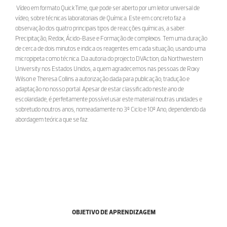
Vídeo em formato QuickTime, que pode ser aberto por um leitor universal de
vídeo, sobre técnicas laboratoriais de Química. Este em concreto faz a
observação dos quatro principais tipos de reacções químicas, a saber:
Precipitação, Redox, Ácido-Base e Formação de complexos. Tem uma duração
de cerca de dois minutos e indica os reagentes em cada situação, usando uma
micropipeta como técnica. Da autoria do projecto DVAction, da Northwestern
University nos Estados Unidos, a quem agradecemos nas pessoas de Roxy
Wilson e Theresa Collins a autorização dada para publicação, tradução e
adaptação no nosso portal. Apesar de estar classificado neste ano de
escolaridade, é perfeitamente possível usar este material noutras unidades e
sobretudo noutros anos, nomeadamente no 3º Ciclo e 10º Ano, dependendo da
abordagem teórica que se faz.
OBJETIVO DE APRENDIZAGEM