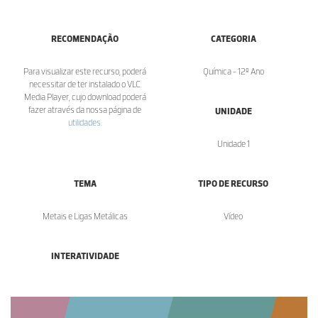
RECOMENDAÇÃO
CATEGORIA
Para visualizar este recurso, poderá
Química - 12º Ano
necessitar de ter instalado o VLC
Media Player, cujo download poderá
fazer através da nossa página de
UNIDADE
utilidades
.
Unidade 1
TEMA
TIPO DE RECURSO
Metais e Ligas Metálicas
Vídeo
INTERATIVIDADE