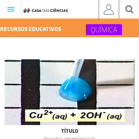
Toggle
navigation
QUÍMICA
RECURSOS EDUCATIVOS
TÍTULO
Reacções em microescala