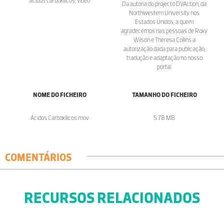
ácidos carboxílicos, vídeo
Da autoria do projecto DVAction, da
Northwestern University nos
Estados Unidos, a quem
agradecemos nas pessoas de Roxy
Wilson e Theresa Collins a
autorização dada para publicação,
tradução e adaptação no nosso
portal.
NOME DO FICHEIRO
TAMANHO DO FICHEIRO
Ácidos Carboxílicos.mov
5.78 MB
COMENTÁRIOS
RECURSOS RELACIONADOS