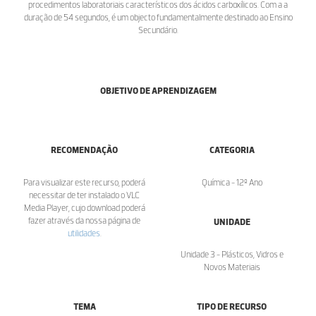
procedimentos laboratoriais característicos dos ácidos carboxílicos. Com a a
duração de 54 segundos, é um objecto fundamentalmente destinado ao Ensino
Secundário.
OBJETIVO DE APRENDIZAGEM
RECOMENDAÇÃO
CATEGORIA
Para visualizar este recurso, poderá
Química - 12º Ano
necessitar de ter instalado o VLC
Media Player, cujo download poderá
fazer através da nossa página de
UNIDADE
utilidades
.
Unidade 3 - Plásticos, Vidros e
Novos Materiais
TEMA
TIPO DE RECURSO