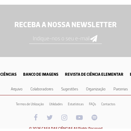
RECEBA A NOSSA NEWSLETTER
CIÊNCIAS
BANCO DE IMAGENS
REVISTA DE CIÊNCIA ELEMENTAR
Arquivo
Colaboradores
Sugestões
Organização
Parcerias
Termos de Utilização
Utilidades
Estatísticas
FAQs
Contactos
© 2026 CASA DAS CIÊNCIAS All Rights Reserved