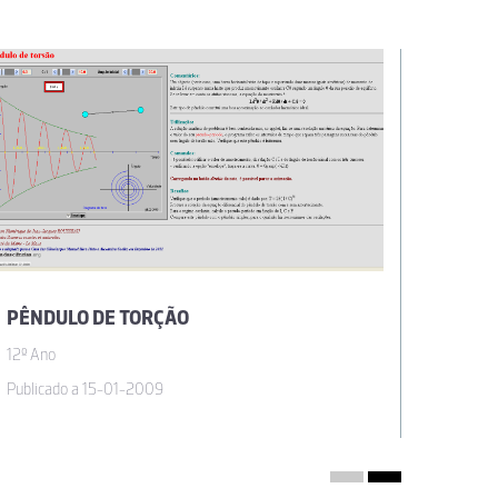
PÊNDULO DE TORÇÃO
PÊNDU
12º Ano
12º Ano
Publicado a 15-01-2009
Publicad