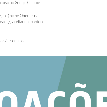
ecurso no Google Chrome.
, p.e.) ou no Chrome, na
loads/) aceitando manter o
as são seguros.