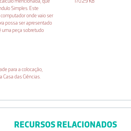
e cálculo mencionada, que
170.29 KB
ndulo Simples. Este
 computador onde vaio ser
ra possa ser apresentado
é uma peça sobretudo
ade para a colocação,
a Casa das Ciências.
RECURSOS RELACIONADOS