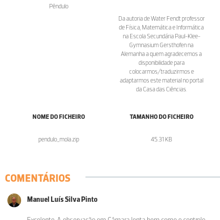
Pêndulo
Da autoria de Water Fendt professor
de Física, Matemática e Informática
na Escola Secundária Paul-Klee-
Gymnasium Gersthofen na
Alemanha a quem agradecemos a
disponibilidade para
colocarmos/traduzirmos e
adaptarmos este material no portal
da Casa das Ciências.
NOME DO FICHEIRO
TAMANHO DO FICHEIRO
pendulo_mola.zip
45.31 KB
COMENTÁRIOS
Manuel Luís Silva Pinto