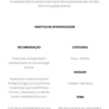
ser utilizado e feita a sua descompactação. Para activar basta abrir o ficheiro
html com qualquer browser.
OBJETIVO DE APRENDIZAGEM
RECOMENDAÇÃO
CATEGORIA
Poderá não conseguir fazer o
Física - 12º Ano
download deste recurso no Google
Chrome.
UNIDADE
Poderá fazê-lo noutros browsers
(Firefox ou Edge, p.e.) ou no Chrome,
Unidade I - Mecânica
na pasta das suas transferências
(chrome://downloads/) aceitando
manter o download do recurso.
TEMA
Os ficheiros disponibilizados na Casa
Mecânica da partícula - Movimentos