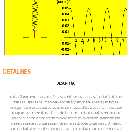
DETALHES
DESCRIÇÃO
Aplicação que mostra a variação das grandezas associadas à oscilação de uma
massa suspensa de uma mola - elongação, velocidade, aceleração, força e
energia - durante a oscilação (assumindo a não existência de atrito). No espaço
do applet, a zona verde é a dos controlos onde o utilizador pode seleccionar o
gráfico que deseja observar bem como alterar os valores das grandezas em
presença desde a constante da mola à massa do objecto suspenso. O ficheiro
compactado deve ser descarregado para o computador (ou suporte) onde vai