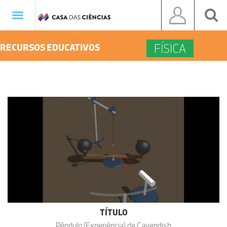
Toggle
navigation
FÍSICA
RECURSOS EDUCATIVOS
TÍTULO
Pêndulo (Experiência) de Cavendish