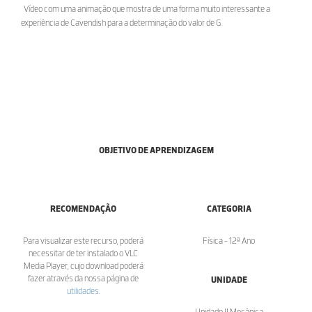
Vídeo com uma animação que mostra de uma forma muito interessante a
experiência de Cavendish para a determinação do valor de G.
OBJETIVO DE APRENDIZAGEM
RECOMENDAÇÃO
CATEGORIA
Para visualizar este recurso, poderá
Física - 12º Ano
necessitar de ter instalado o VLC
Media Player, cujo download poderá
fazer através da nossa página de
UNIDADE
utilidades
.
Unidade II Mecânica