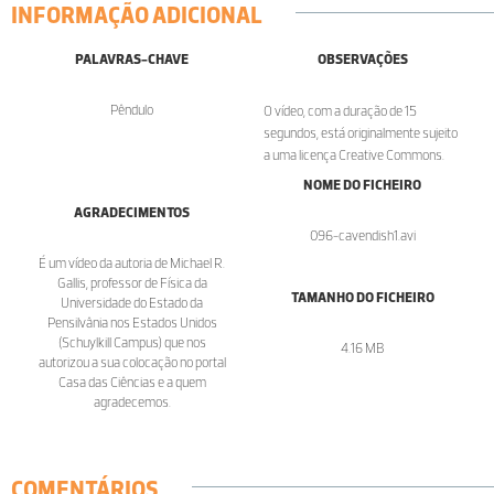
INFORMAÇÃO ADICIONAL
PALAVRAS-CHAVE
OBSERVAÇÕES
Pêndulo
O vídeo, com a duração de 15
segundos, está originalmente sujeito
a uma licença Creative Commons.
NOME DO FICHEIRO
AGRADECIMENTOS
096-cavendish1.avi
É um vídeo da autoria de Michael R.
Gallis, professor de Física da
TAMANHO DO FICHEIRO
Universidade do Estado da
Pensilvânia nos Estados Unidos
(Schuylkill Campus) que nos
4.16 MB
autorizou a sua colocação no portal
Casa das Ciências e a quem
agradecemos.
COMENTÁRIOS