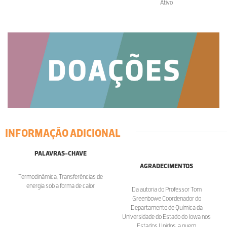
Ativo
INFORMAÇÃO ADICIONAL
PALAVRAS-CHAVE
AGRADECIMENTOS
Termodinâmica, Transferências de
energia sob a forma de calor
Da autoria do Professor Tom
Greenbowe Coordenador do
Departamento de Química da
Universidade do Estado do Iowa nos
Estados Unidos, a quem