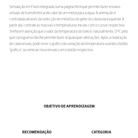
Simulação em Flash integrada numa página html que permite fazer ensaios
virtuais de transferência de calor de um metal para a água. A animação é
controlada através da selecção do metal (ou do gelo) na coluna da esquerda. A
partir daí, controle as massas e temperaturas iniciais com o cursor respectivo.
Tenha em atenção que o valor da temperatura do Gelo é, naturalmente, 0 ºC pelo
que o programa não lhe permite fazer aí quaisquer alterações. Após a realização
de cada ensaio, pode rever o gráfico da variação da temperatura usando o botão
"gráfico", ou reiniciar novo ensaio com o botão respectivo.
OBJETIVO DE APRENDIZAGEM
RECOMENDAÇÃO
CATEGORIA