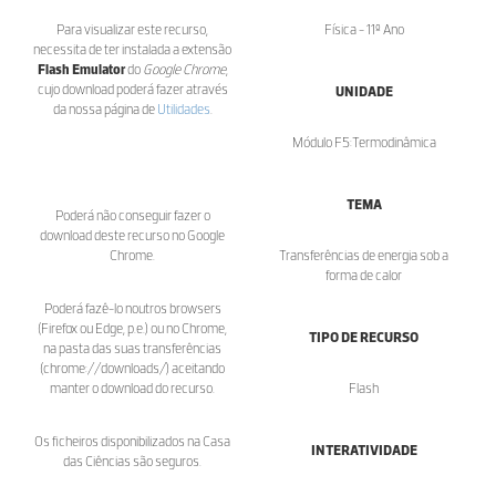
Para visualizar este recurso,
Física - 11º Ano
necessita de ter instalada a extensão
Flash Emulator
do
Google Chrome
,
cujo download poderá fazer através
UNIDADE
da nossa página de
Utilidades
.
Módulo F5:Termodinâmica
TEMA
Poderá não conseguir fazer o
download deste recurso no Google
Chrome.
Transferências de energia sob a
forma de calor
Poderá fazê-lo noutros browsers
(Firefox ou Edge, p.e.) ou no Chrome,
TIPO DE RECURSO
na pasta das suas transferências
(chrome://downloads/) aceitando
manter o download do recurso.
Flash
Os ficheiros disponibilizados na Casa
INTERATIVIDADE
das Ciências são seguros.