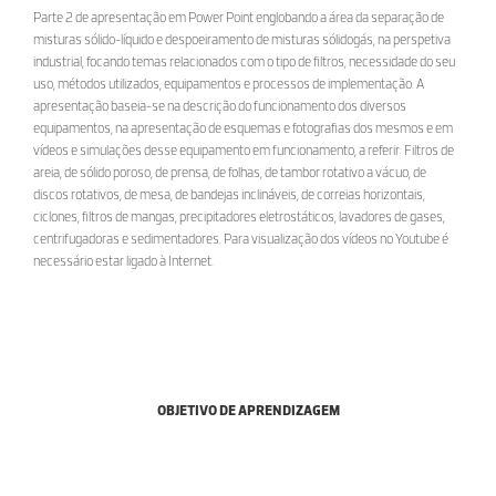
Parte 2 de apresentação em Power Point englobando a área da separação de
misturas sólido-líquido e despoeiramento de misturas sólidogás, na perspetiva
industrial, focando temas relacionados com o tipo de filtros, necessidade do seu
uso, métodos utilizados, equipamentos e processos de implementação. A
apresentação baseia-se na descrição do funcionamento dos diversos
equipamentos, na apresentação de esquemas e fotografias dos mesmos e em
vídeos e simulações desse equipamento em funcionamento, a referir: Filtros de
areia, de sólido poroso, de prensa, de folhas, de tambor rotativo a vácuo, de
discos rotativos, de mesa, de bandejas inclináveis, de correias horizontais,
ciclones, filtros de mangas, precipitadores eletrostáticos, lavadores de gases,
centrifugadoras e sedimentadores. Para visualização dos vídeos no Youtube é
necessário estar ligado à Internet.
OBJETIVO DE APRENDIZAGEM