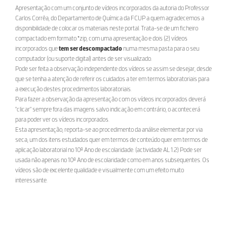
Apresentação com um conjunto de vídeos incorporados da autoria do Professor
Carlos Corrêa, do Departamento de Química da FCUP a quem agradecemos a
disponibilidade de colocar os materiais neste portal. Trata-se de um ficheiro
compactado em formato *zip, com uma apresentação e dois (2) vídeos
incorporados que
tem ser descompactado
numa mesma pasta para o seu
computador (ou suporte digital) antes de ser visualizado.
Pode ser feita a observação independente dos vídeos se assim se desejar, desde
que se tenha a atenção de referir os cuidados a ter em termos laboratoriais para
a execução destes procedimentos laboratoriais.
Para fazer a observação da apresentação com os vídeos incorporados deverá
"clicar" sempre fora das imagens salvo indicação em contrário, o acontecerá
para poder ver os vídeos incorporados.
Esta apresentação, reporta-se ao procedimento da análise elementar por via
seca, um dos itens estudados quer em termos de conteúdo quer em termos de
aplicação laboratorial no 10º Ano de escolaridade. (actividade AL 1.2) Pode ser
usada não apenas no 10º Ano de escolaridade como em anos subsequentes. Os
vídeos são de excelente qualidade e visualmente com um efeito muito
interessante.