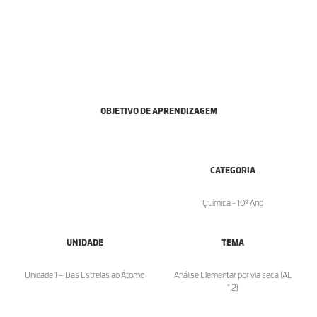
OBJETIVO DE APRENDIZAGEM
CATEGORIA
Química - 10º Ano
UNIDADE
TEMA
Unidade 1 – Das Estrelas ao Átomo
Análise Elementar por via seca (AL
1.2)