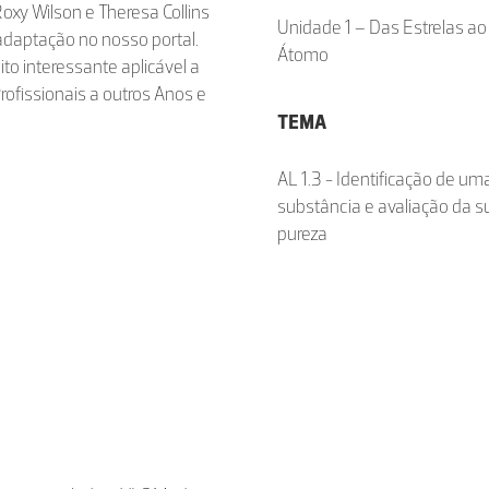
xy Wilson e Theresa Collins
Unidade 1 – Das Estrelas ao
adaptação no nosso portal.
Átomo
o interessante aplicável a
rofissionais a outros Anos e
TEMA
AL 1.3 - Identificação de um
substância e avaliação da s
pureza