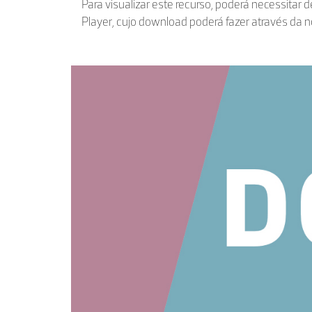
Para visualizar este recurso, poderá necessitar 
Player, cujo download poderá fazer através da 