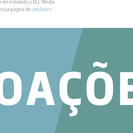
de ter instalado o VLC Media
nossa página de
utilidades
.