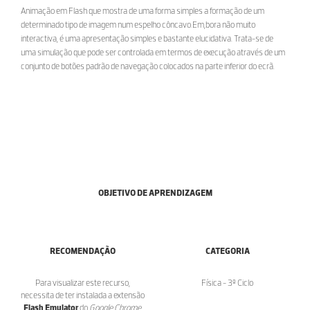
Animação em Flash que mostra de uma forma simples a formação de um
determinado tipo de imagem num espelho côncavo.Em,bora não muito
interactiva, é uma apresentação simples e bastante elucidativa. Trata-se de
uma simulação que pode ser controlada em termos de execução através de um
conjunto de botões padrão de navegação colocados na parte inferior do ecrã.
OBJETIVO DE APRENDIZAGEM
RECOMENDAÇÃO
CATEGORIA
Para visualizar este recurso,
Física - 3º Ciclo
necessita de ter instalada a extensão
Flash Emulator
do
Google Chrome
,