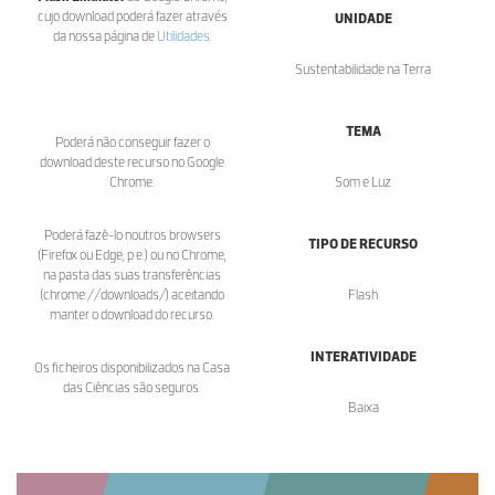
cujo download poderá fazer através
UNIDADE
da nossa página de
Utilidades
.
Sustentabilidade na Terra
TEMA
Poderá não conseguir fazer o
download deste recurso no Google
Chrome.
Som e Luz
Poderá fazê-lo noutros browsers
TIPO DE RECURSO
(Firefox ou Edge, p.e.) ou no Chrome,
na pasta das suas transferências
(chrome://downloads/) aceitando
Flash
manter o download do recurso.
INTERATIVIDADE
Os ficheiros disponibilizados na Casa
das Ciências são seguros.
Baixa