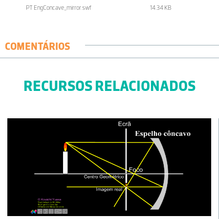
PT EngConcave_mirror.swf
14.34 KB
COMENTÁRIOS
RECURSOS RELACIONADOS