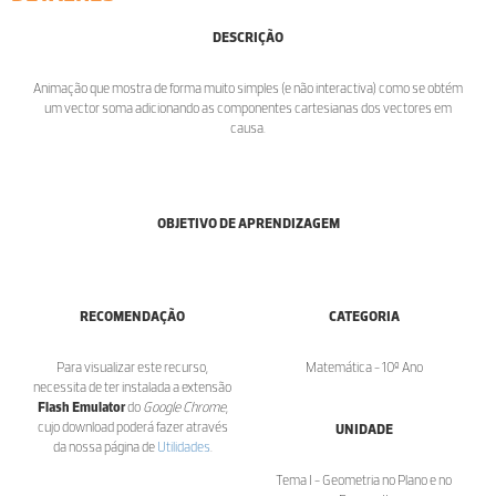
DESCRIÇÃO
Animação que mostra de forma muito simples (e não interactiva) como se obtém
um vector soma adicionando as componentes cartesianas dos vectores em
causa.
OBJETIVO DE APRENDIZAGEM
RECOMENDAÇÃO
CATEGORIA
Para visualizar este recurso,
Matemática - 10º Ano
necessita de ter instalada a extensão
Flash Emulator
do
Google Chrome
,
cujo download poderá fazer através
UNIDADE
da nossa página de
Utilidades
.
Tema I - Geometria no Plano e no