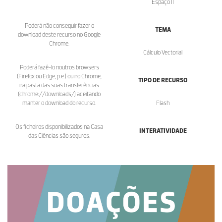
Espaço II
Poderá não conseguir fazer o
TEMA
download deste recurso no Google
Chrome.
Cálculo Vectorial
Poderá fazê-lo noutros browsers
(Firefox ou Edge, p.e.) ou no Chrome,
TIPO DE RECURSO
na pasta das suas transferências
(chrome://downloads/) aceitando
manter o download do recurso.
Flash
Os ficheiros disponibilizados na Casa
INTERATIVIDADE
das Ciências são seguros.