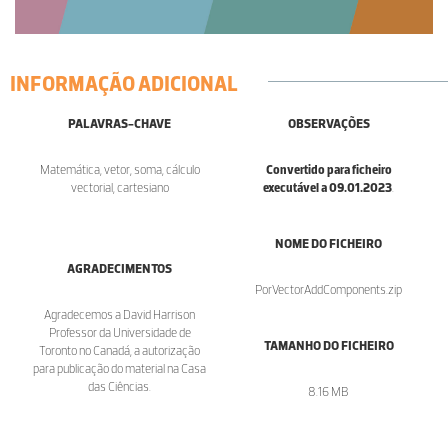
INFORMAÇÃO ADICIONAL
PALAVRAS-CHAVE
OBSERVAÇÕES
Matemática, vetor, soma, cálculo
Convertido para ficheiro
vectorial, cartesiano
executável a 09.01.2023
.
NOME DO FICHEIRO
AGRADECIMENTOS
PorVectorAddComponents.zip
Agradecemos a David Harrison
Professor da Universidade de
TAMANHO DO FICHEIRO
Toronto no Canadá, a autorização
para publicação do material na Casa
das Ciências.
8.16 MB