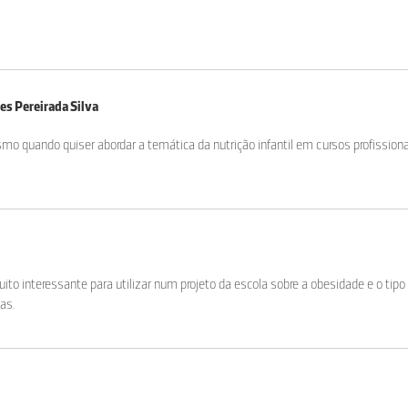
es Pereirada Silva
mo quando quiser abordar a temática da nutrição infantil em cursos profissio
o interessante para utilizar num projeto da escola sobre a obesidade e o tipo
as.