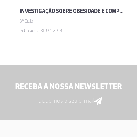
INVESTIGAÇÃO SOBRE OBESIDADE E COMPORTAMENTOS ALIMENTARES SAUDÁVEIS
amização das aulas.
3º Ciclo
Publicado a 31-07-2019
Pato Alvarinho
ela 1ª vez, este conteúdo e pareceu-me que seria útil para as minhas aulas
RECEBA A NOSSA NEWSLETTER