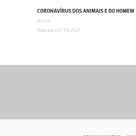
CORONAVÍRUS DOS ANIMAIS E DO HOMEM
Interativo para din
3º Ciclo
Publicado a 27-09-2021
Maria do Carmo Matado 
Vou dar este ano, p
Isabel
Material útil
Isabel
Material útil