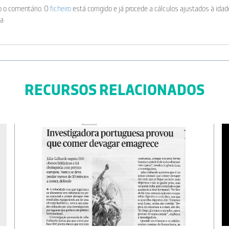
o o comentário. O
ficheiro
está corrigido e já procede a cálculos ajustados à idad
ta
de corte utilizados são para adulto, ou seja, só devem ser considerados a parti
RECURSOS RELACIONADOS
reciso calcular o IMC e confirmar nas curvas de crescimento correspondentes à
l de Saúde. Desta forma induzimos em erro os alunos, relativamente a um tópi
lham dados de adulto (professores, funcionários da escola,...) e aí já será válido
A CRUZ
amização das aulas.
A CRUZ