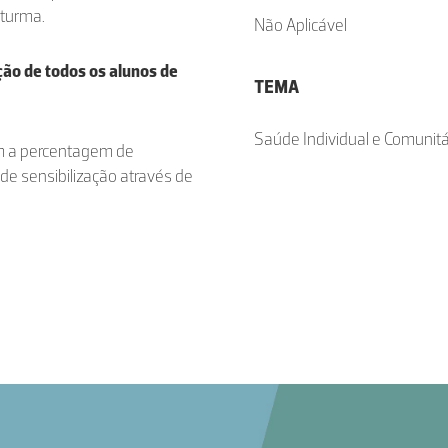
 turma.
Não Aplicável
ção de todos os alunos de
TEMA
Saúde Individual e Comunitá
m a percentagem de
 de sensibilização através de