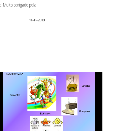
e. Muito obrigado pela
17-11-2018
r dos 18 anos de idade.
 idade e sexo da
co que é super sensível.
. Sou nutricionista.
11-10-2018
16-04-2014