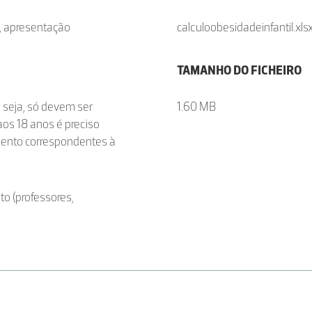
, apresentação
calculoobesidadeinfantil.xls
TAMANHO DO FICHEIRO
u seja, só devem ser
1.60 MB
aos 18 anos é preciso
imento correspondentes à
to (professores,