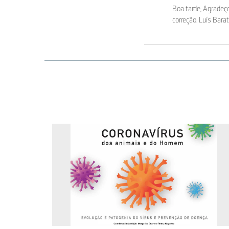
Boa tarde, Agradeç
correção. Luís Bara
Atenção: Os pontos 
Até aos 18 anos é p
Organização Mundia
Podem pedir que reco
JOSÉ ANTÓNIO DA SILV
Interativo para din
JOSÉ ANTÓNIO DA SILV