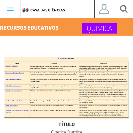
Toggle
navigation
QUÍMICA
RECURSOS EDUCATIVOS
TÍTULO
Cinetica Química