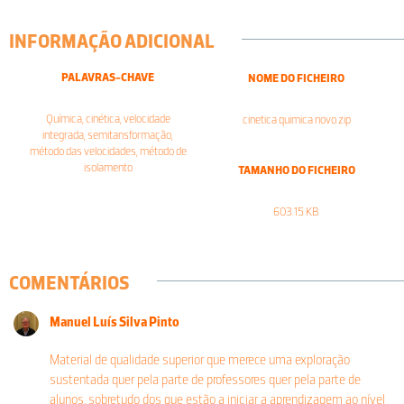
INFORMAÇÃO ADICIONAL
PALAVRAS-CHAVE
NOME DO FICHEIRO
Química, cinética, velocidade
cinetica quimica novo.zip
integrada, semitansformação,
método das velocidades, método de
isolamento
TAMANHO DO FICHEIRO
603.15 KB
COMENTÁRIOS
Manuel Luís Silva Pinto
Material de qualidade superior que merece uma exploração
sustentada quer pela parte de professores quer pela parte de
alunos, sobretudo dos que estão a iniciar a aprendizagem ao nível