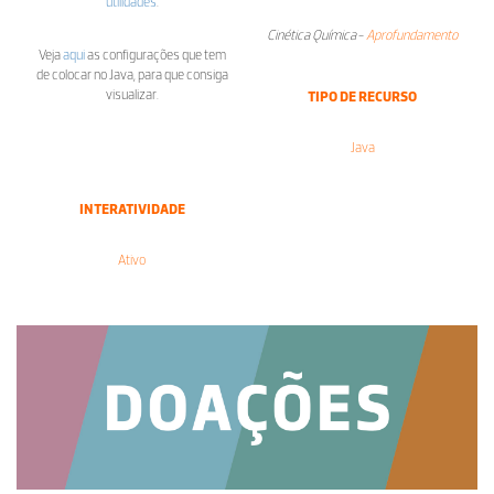
utilidades
.
Cinética Química
-
Aprofundamento
Veja
aqui
as configurações que tem
de colocar no Java, para que consiga
visualizar.
TIPO DE RECURSO
Java
INTERATIVIDADE
Ativo