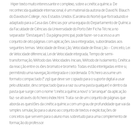
Hiper texto muito interessante e complexo, sobre a cinética química. De
reconhecida qualidade internacional, é um material da autoria de David N. Blauch
do Davidson College , nos Estados Unidos (Carolina do Norte) que foi traduzido e
adaptado para a Casa das Ciências por uma equipa do Departamento de Química
da Faculdade de Ciências da Universidade do Porto (Ver Ficha Técnica no
separador “Destaques”). Da página principal, pode fazer-se o acesso a um
conjunto de oito páginas com aplicações Java integradas, subordinadas aos
seguintes temas: Velocidade de Reacção; Velocidade de Reacção – Conceito; Lei
de Velocidade diferencial; Lei de Velocidade integrada; Tempo de semi-
transformação; Método das Velocidades Iniciais; Método de Isolamento; Cinética
da reacção entre os iões bromato e brometo. Todas estão interligadas entre si,
permitindo uma navegação integrada e coordenada. O ficheiro assume um
formato compactado (*.zip) que deve ser copiado para o suporte digital a usar
pelo utilizador, descompactado (para a raiz ou uma pasta qualquer) e dentro da
pasta que surge com o nome “cinética química novo” o “arranque” da aplicação
faz-se através do ficheiro índex.html. Trata-se de um conjunto de páginas que
aborda as questões da cinética química com um grau de profundidade que vai da
simples simulação para o aluno ao conjunto de textos e explicitações de
conceitos que servem para o aluno mas sobretudo para uma complemento de
formação do professor.