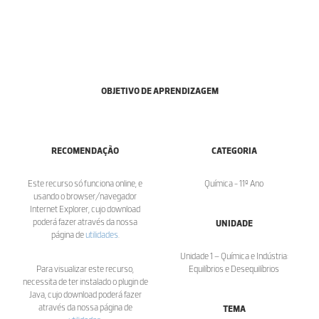
OBJETIVO DE APRENDIZAGEM
RECOMENDAÇÃO
CATEGORIA
Este recurso só funciona online, e
Química - 11º Ano
usando o browser/navegador
Internet Explorer, cujo download
poderá fazer através da nossa
UNIDADE
página de
utilidades
.
Unidade 1 – Química e Indústria:
Para visualizar este recurso,
Equilíbrios e Desequilíbrios
necessita de ter instalado o plugin de
Java, cujo download poderá fazer
através da nossa página de
TEMA