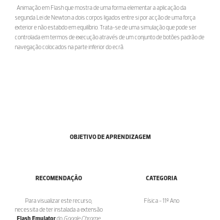
Animação em Flash que mostra de uma forma elementar a aplicação da
segunda Lei de Newton a dois corpos ligados entre si por acção de uma força
exterior e não estabdo em equilíbrio. Trata-se de uma simulação que pode ser
controlada em termos de execução através de um conjunto de botões padrão de
navegação colocados na parte inferior do ecrã.
OBJETIVO DE APRENDIZAGEM
RECOMENDAÇÃO
CATEGORIA
Para visualizar este recurso,
Física - 11º Ano
necessita de ter instalada a extensão
Flash Emulator
do
Google Chrome
,