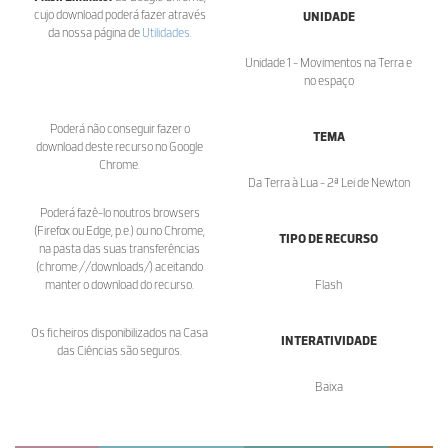
cujo download poderá fazer através
UNIDADE
da nossa página de
Utilidades
.
Unidade 1 - Movimentos na Terra e
no espaço
Poderá não conseguir fazer o
TEMA
download deste recurso no Google
Chrome.
Da Terra à Lua - 2ª Lei de Newton
Poderá fazê-lo noutros browsers
(Firefox ou Edge, p.e.) ou no Chrome,
TIPO DE RECURSO
na pasta das suas transferências
(chrome://downloads/) aceitando
manter o download do recurso.
Flash
Os ficheiros disponibilizados na Casa
INTERATIVIDADE
das Ciências são seguros.
Baixa