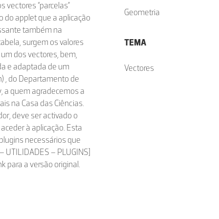
s vectores “parcelas”
Geometria
o do applet que a aplicação
essante também na
tabela, surgem os valores
TEMA
 um dos vectores, bem,
da e adaptada de um
Vectores
on) , do Departamento de
ity, a quem agradecemos a
iais na Casa das Ciências.
r, deve ser activado o
 aceder à aplicação. Esta
plugins necessários que
IO – UTILIDADES – PLUGINS]
k para a versão original.