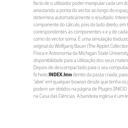
facto de o utilizador poder manipular cada um do
arrastando a ponta do vector ao longo do espaç
determina automaticamente o resultado. Inter
componente do cálculo, pois do lado direito, em 
correspondentes às componentes x e y de cada
como do vector soma. É uma simulação traduzi
original do Wolfgang Bauer (The Applet Collecti
Física e Astronomia da Michigan State Univers
disponibilidade para a utilização dos seus mater
Depois de descompactado para o seu computado
ficheiro
INDEX.htm
dentro da pasta criada, para
“abre” em qualquer bowser desde que tenha os 
podem ser obtidos na página de Plugins [INIC
na Casa das Ciências. A bandeira inglesa é um lin