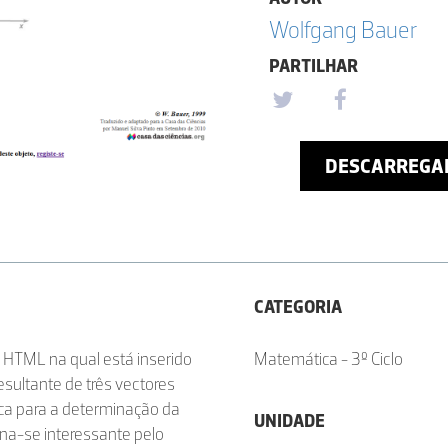
Wolfgang Bauer
PARTILHAR
DESCARREGA
CATEGORIA
 HTML na qual está inserido
Matemática - 3º Ciclo
sultante de três vectores
ica para a determinação da
UNIDADE
rna-se interessante pelo