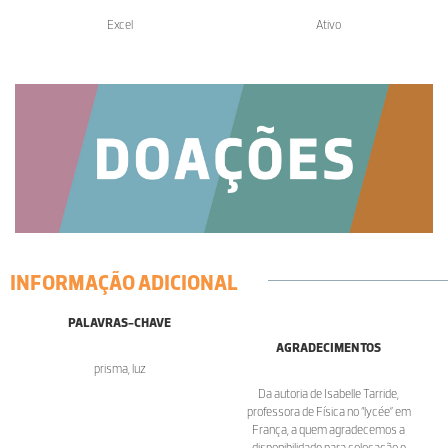
Excel
Ativo
INFORMAÇÃO ADICIONAL
PALAVRAS-CHAVE
AGRADECIMENTOS
prisma, luz
Da autoria de Isabelle Tarride,
professora de Física no “lycée” em
França, a quem agradecemos a
disponibilidade para colocação e