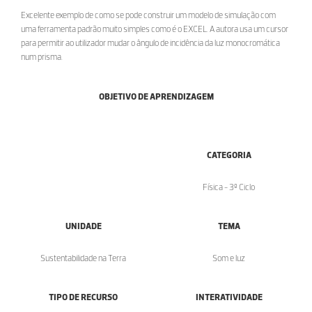
Excelente exemplo de como se pode construir um modelo de simulação com
uma ferramenta padrão muito simples como é o EXCEL. A autora usa um cursor
para permitir ao utilizador mudar o ângulo de incidência da luz monocromática
num prisma.
OBJETIVO DE APRENDIZAGEM
CATEGORIA
Física - 3º Ciclo
UNIDADE
TEMA
Sustentabilidade na Terra
Som e luz
TIPO DE RECURSO
INTERATIVIDADE