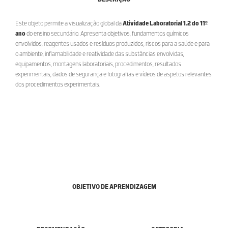
Este objeto permite a visualização global da
Atividade Laboratorial 1.2 do 11º
ano
do ensino secundário. Apresenta objetivos, fundamentos químicos
envolvidos, reagentes usados e resíduos produzidos, riscos para a saúde e para
o ambiente, inflamabilidade e reatividade das substâncias envolvidas,
equipamentos, montagens laboratoriais, procedimentos, resultados
experimentais, dados de segurança e fotografias e vídeos de aspetos relevantes
dos procedimentos experimentais.
OBJETIVO DE APRENDIZAGEM