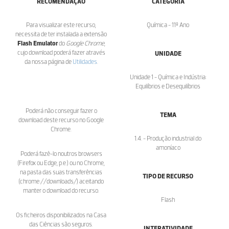
RECOMENDAÇÃO
CATEGORIA
Para visualizar este recurso,
Química - 11º Ano
necessita de ter instalada a extensão
Flash Emulator
do
Google Chrome
,
cujo download poderá fazer através
UNIDADE
da nossa página de
Utilidades
.
Unidade 1 - Química e Indústria:
Equilíbrios e Desequilíbrios
Poderá não conseguir fazer o
TEMA
download deste recurso no Google
Chrome.
1.4. - Produção industrial do
amoníaco
Poderá fazê-lo noutros browsers
(Firefox ou Edge, p.e.) ou no Chrome,
na pasta das suas transferências
TIPO DE RECURSO
(chrome://downloads/) aceitando
manter o download do recurso.
Flash
Os ficheiros disponibilizados na Casa
das Ciências são seguros.
INTERATIVIDADE