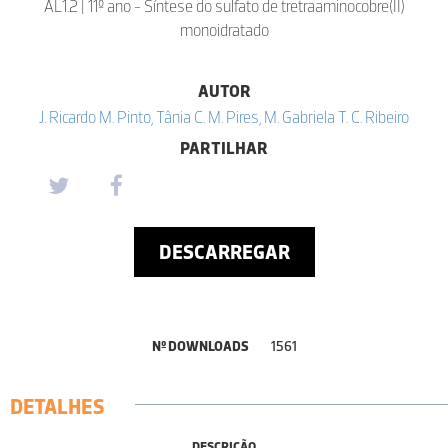
AL1.2 | 11º ano - Síntese do sulfato de tretraaminocobre(II)
monoidratado
AUTOR
J. Ricardo M. Pinto, Tânia C. M. Pires, M. Gabriela T. C. Ribeiro
PARTILHAR
DESCARREGAR
Nº DOWNLOADS
1561
DETALHES
DESCRIÇÃO