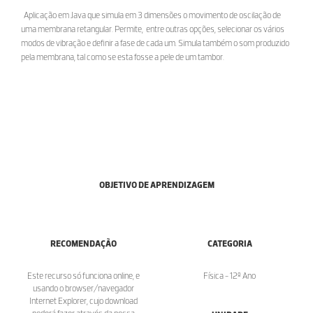
Aplicação em Java que simula em 3 dimensões o movimento de oscilação de
uma membrana retangular. Permite, entre outras opções, selecionar os vários
modos de vibração e definir a fase de cada um. Simula também o som produzido
pela membrana, tal como se esta fosse a pele de um tambor.
OBJETIVO DE APRENDIZAGEM
RECOMENDAÇÃO
CATEGORIA
Este recurso só funciona online, e
Física - 12º Ano
usando o browser/navegador
Internet Explorer, cujo download