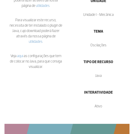
poderá fazer através da nossa
UNIDADE
página de
utilidades
.
Unidade I - Mecânica
Para visualizar este recurso,
necessita de ter instalado o plugin de
Java, cujo download poderá fazer
TEMA
através da nossa página de
utilidades
.
Oscilações
Veja
aqui
as configurações que tem
de colocar no Java, para que consiga
TIPO DE RECURSO
visualizar.
Java
INTERATIVIDADE
Ativo