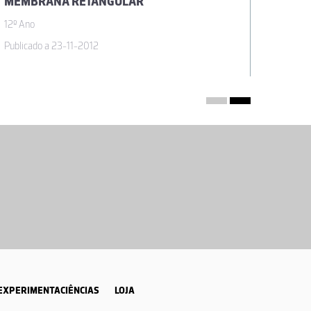
MEMBRANA RETANGULAR
MEMBR
12º Ano
12º Ano
Publicado a 23-11-2012
Publicad
EXPERIMENTACIÊNCIAS
LOJA