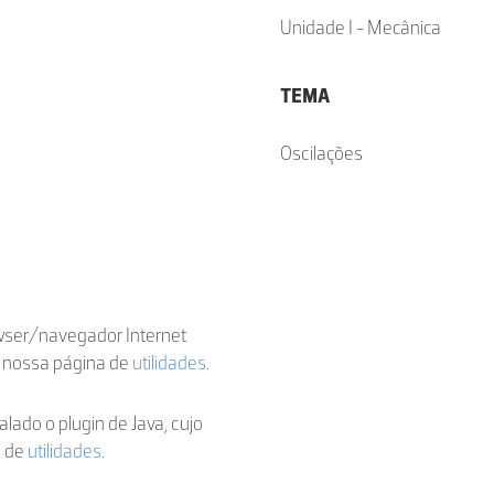
Unidade I - Mecânica
TEMA
Oscilações
owser/navegador Internet
a nossa página de
utilidades
.
talado o plugin de Java, cujo
a de
utilidades
.