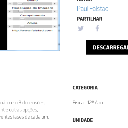
Paul Falstad
PARTILHAR
DESCARREGA
CATEGORIA
onária em 3 dimensões,
Física - 12º Ano
ntre outras opções,
erentes fases de cada um.
UNIDADE