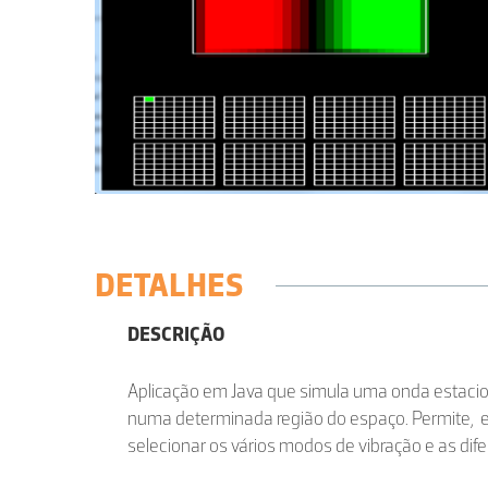
DETALHES
DESCRIÇÃO
Aplicação em Java que simula uma onda estaci
numa determinada região do espaço. Permite, e
selecionar os vários modos de vibração e as dif