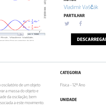
Vladimír Vaščák
PARTILHAR
DESCARREGA
CATEGORIA
oscilatório de um objeto
Física - 12º Ano
rar a massa do objeto e
dade da oscilação, bem
UNIDADE
associada a este movimento.