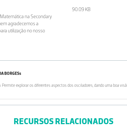
90.09 KB
 e Matemática na Secondary
 quem agradecemos a
para utilização no nosso
DA BORGESs
 Permite explorar os diferentes aspectos dos osciladores, dando uma boa visã
RECURSOS RELACIONADOS