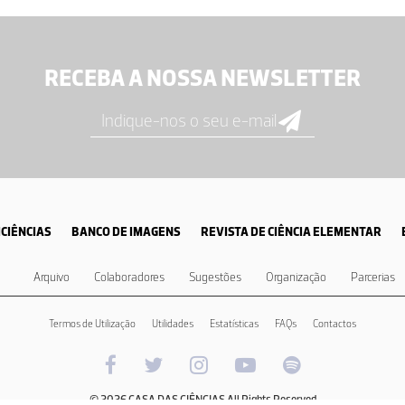
RECEBA A NOSSA NEWSLETTER
CIÊNCIAS
BANCO DE IMAGENS
REVISTA DE CIÊNCIA ELEMENTAR
Arquivo
Colaboradores
Sugestões
Organização
Parcerias
Termos de Utilização
Utilidades
Estatísticas
FAQs
Contactos
© 2026 CASA DAS CIÊNCIAS All Rights Reserved