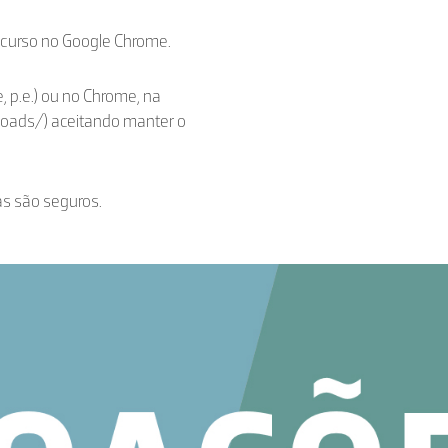
ecurso no Google Chrome.
, p.e.) ou no Chrome, na
loads/) aceitando manter o
as são seguros.