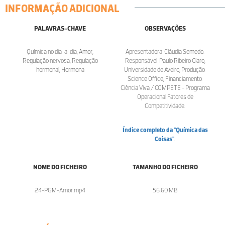
INFORMAÇÃO ADICIONAL
PALAVRAS-CHAVE
OBSERVAÇÕES
Química no dia-a-dia, Amor,
Apresentadora: Cláudia Semedo.
Regulação nervosa, Regulação
Responsável: Paulo Ribeiro Claro,
hormonal, Hormona
Universidade de Aveiro; Produção:
Science Office; Financiamento:
Ciência Viva / COMPETE - Programa
Operacional Fatores de
Competitividade.
Índice completo da "Química das
Coisas"
.
NOME DO FICHEIRO
TAMANHO DO FICHEIRO
24-PGM-Amor.mp4
56.60 MB