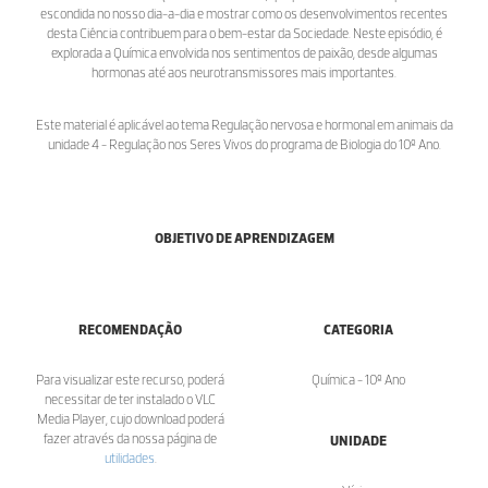
escondida no nosso dia-a-dia e mostrar como os desenvolvimentos recentes
desta Ciência contribuem para o bem-estar da Sociedade. Neste episódio, é
explorada a Química envolvida nos sentimentos de paixão, desde algumas
hormonas até aos neurotransmissores mais importantes.
Este material é aplicável ao tema Regulação nervosa e hormonal em animais da
unidade 4 - Regulação nos Seres Vivos do programa de Biologia do 10º Ano.
OBJETIVO DE APRENDIZAGEM
RECOMENDAÇÃO
CATEGORIA
Para visualizar este recurso, poderá
Química - 10º Ano
necessitar de ter instalado o VLC
Media Player, cujo download poderá
fazer através da nossa página de
UNIDADE
utilidades
.