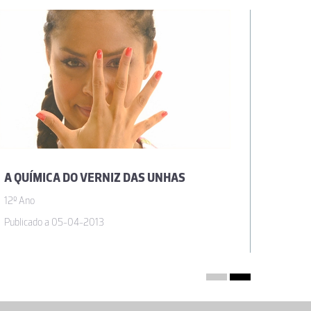
A QUÍMICA DO VERNIZ DAS UNHAS
A QUÍ
12º Ano
12º Ano
Publicado a 05-04-2013
Publica