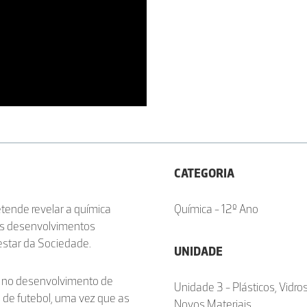
CATEGORIA
etende revelar a química
Química - 12º Ano
os desenvolvimentos
estar da Sociedade.
UNIDADE
a no desenvolvimento de
Unidade 3 - Plásticos, Vidro
s de futebol, uma vez que as
Novos Materiais