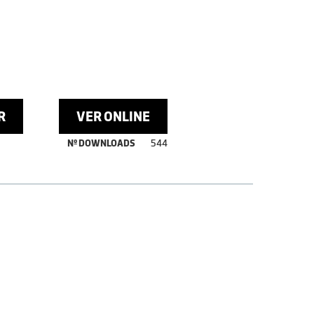
R
VER ONLINE
Nº DOWNLOADS
544