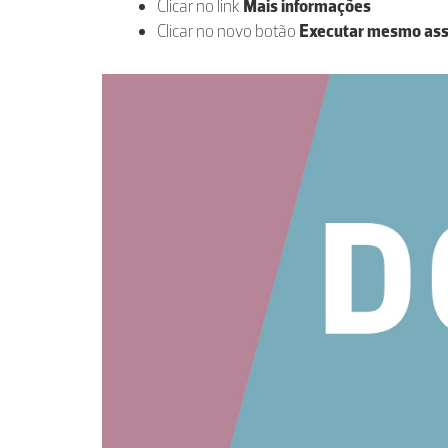
Clicar no link
Mais informações
Clicar no novo botão
Executar mesmo as