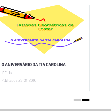
O ANIVERSÁRIO DA TIA CAROLINA
SÓLID
1º Ciclo
1º Ciclo
Publicado a 25-01-2010
Publicad