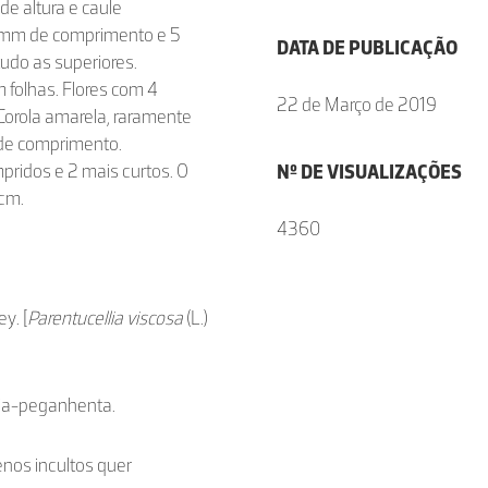
e altura e caule
2 mm de comprimento e 5
DATA DE PUBLICAÇÃO
udo as superiores.
m folhas. Flores com 4
22 de Março de 2019
Corola amarela, raramente
 de comprimento.
ridos e 2 mais curtos. O
Nº DE VISUALIZAÇÕES
 cm.
4360
y. [
Parentucellia viscosa
(L.)
lia-peganhenta.
enos incultos quer