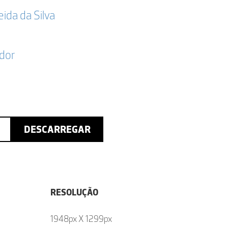
da da Silva
dor
DESCARREGAR
RESOLUÇÃO
1948px X 1299px