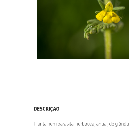
DESCRIÇÃO
Planta hemiparasita, herbácea, anual, de glându