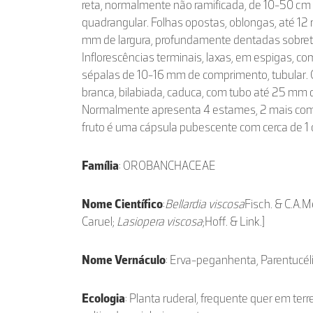
reta, normalmente não ramificada, de 10-50 cm d
quadrangular. Folhas opostas, oblongas, até 1
mm de largura, profundamente dentadas sobret
Inflorescências terminais, laxas, em espigas, co
sépalas de 10-16 mm de comprimento, tubular. 
branca, bilabiada, caduca, com tubo até 25 mm
Normalmente apresenta 4 estames, 2 mais comp
fruto é uma cápsula pubescente com cerca de 1
Família
: OROBANCHACEAE
Nome Científico
:
Bellardia viscosa
Fisch. & C.A.Me
Caruel;
Lasiopera viscosa
;Hoff. & Link.]
Nome Vernáculo
: Erva-peganhenta, Parentucé
Ecologia
: Planta ruderal, frequente quer em terr