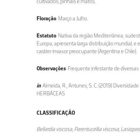
cultivados, pinhais e matos.
Floração
: Março a Julho.
Estatuto
: Nativa da região Mediterrânea, sudes
Europa, apresenta larga distribuição mundial, e
caráter invasor preocupante (Argentina e Chile).
Observações
: Frequente infestante de diversas 
in
: Almeida, R., Antunes, S. C. (2019) Diversidad
HERBÁCEAS
CLASSIFICAÇÃO
Bellardia viscosa; Parentucellia viscosa; Lasiope