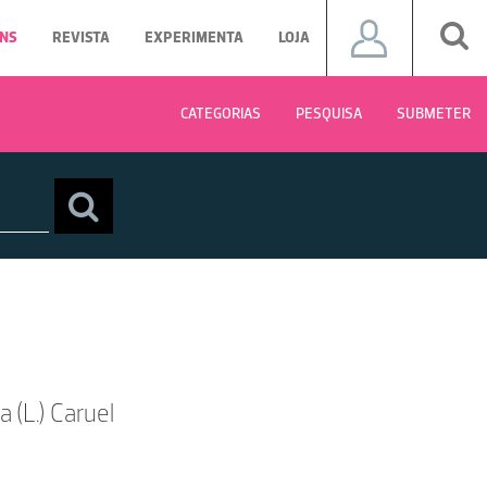
NS
REVISTA
EXPERIMENTA
LOJA
CATEGORIAS
PESQUISA
SUBMETER
a (L.) Caruel