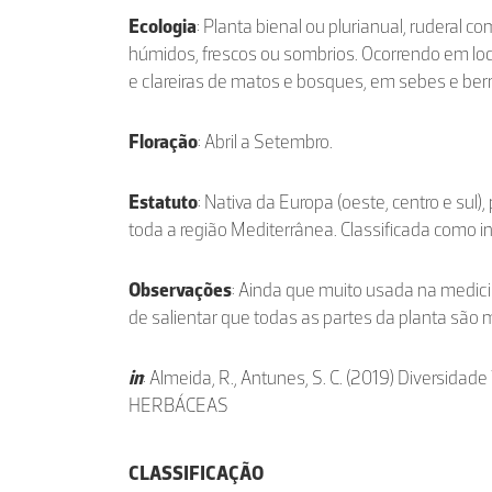
Ecologia
: Planta bienal ou plurianual, ruderal c
húmidos, frescos ou sombrios. Ocorrendo em loca
e clareiras de matos e bosques, em sebes e be
Floração
: Abril a Setembro.
Estatuto
: Nativa da Europa (oeste, centro e sul
toda a região Mediterrânea. Classificada como i
Observações
: Ainda que muito usada na medicin
de salientar que todas as partes da planta são
in
: Almeida, R., Antunes, S. C. (2019) Diversidad
HERBÁCEAS
CLASSIFICAÇÃO