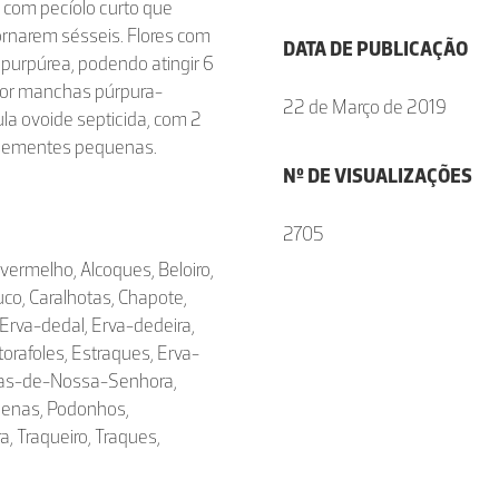
 com pecíolo curto que
ornarem sésseis. Flores com
DATA DE PUBLICAÇÃO
purpúrea, podendo atingir 6
ior manchas púrpura-
22 de Março de 2019
la ovoide septicida, com 2
 sementes pequenas.
Nº DE VISUALIZAÇÕES
2705
-vermelho, Alcoques, Beloiro,
co, Caralhotas, Chapote,
 Erva-dedal, Erva-dedeira,
storafoles, Estraques, Erva-
uvas-de-Nossa-Senhora,
Nenas, Podonhos,
ra, Traqueiro, Traques,