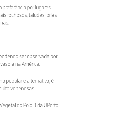
om preferência por lugares
is rochosos, taludes, orlas
rmas.
), podendo ser observada por
nvasora na América.
a popular e alternativa, é
 muito venenosas.
e Vegetal do Polo 3 da UPorto: