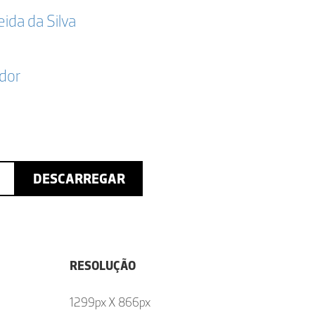
da da Silva
dor
DESCARREGAR
RESOLUÇÃO
1299px X 866px