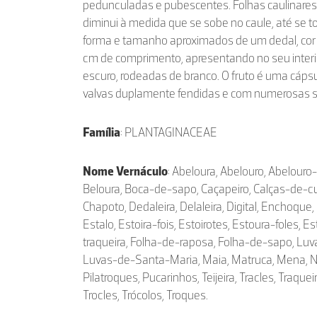
pedunculadas e pubescentes. Folhas caulinares
diminui à medida que se sobe no caule, até se t
forma e tamanho aproximados de um dedal, cor 
cm de comprimento, apresentando no seu inter
escuro, rodeadas de branco. O fruto é uma cápsu
valvas duplamente fendidas e com numerosas
Família
: PLANTAGINACEAE
Nome Vernáculo
: Abeloura, Abelouro, Abelouro
Beloura, Boca-de-sapo, Caçapeiro, Calças-de-cu
Chapoto, Dedaleira, Delaleira, Digital, Enchoque,
Estalo, Estoira-fois, Estoirotes, Estoura-foles, E
traqueira, Folha-de-raposa, Folha-de-sapo, L
Luvas-de-Santa-Maria, Maia, Matruca, Mena, 
Pilatroques, Pucarinhos, Teijeira, Tracles, Traquei
Trocles, Trócolos, Troques.