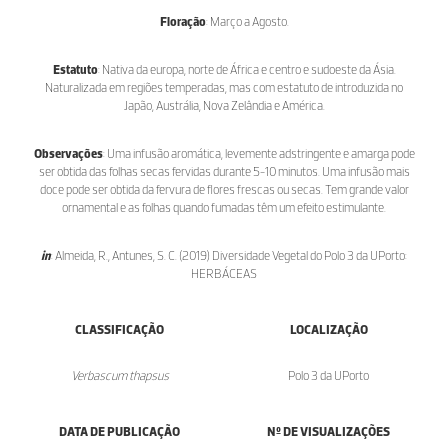
Floração
: Março a Agosto.
Estatuto
: Nativa da europa, norte de África e centro e sudoeste da Ásia.
Naturalizada em regiões temperadas, mas com estatuto de introduzida no
Japão, Austrália, Nova Zelândia e América.
Observações
: Uma infusão aromática, levemente adstringente e amarga pode
ser obtida das folhas secas fervidas durante 5-10 minutos. Uma infusão mais
doce pode ser obtida da fervura de flores frescas ou secas. Tem grande valor
ornamental e as folhas quando fumadas têm um efeito estimulante.
in
: Almeida, R., Antunes, S. C. (2019) Diversidade Vegetal do Polo 3 da UPorto:
HERBÁCEAS
CLASSIFICAÇÃO
LOCALIZAÇÃO
Verbascum thapsus
Polo 3 da UPorto
DATA DE PUBLICAÇÃO
Nº DE VISUALIZAÇÕES