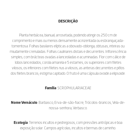
DESCRIÇÃO
Planta herbácea, bianual, arrosetada, podendo atingir os 250 cm de
comprimento e mais ou menos densamente acinzentada ou esbranquiçada-
tomentosa. Folhas basilares elípticas a obovado-oblonga, obtusas, inteiras ou
miudamente crenuladas. Folhas caulinares distais e decurrentes. Inflorescência
simples, com brácteas ovadas a lanceoladas e acuminadas. Flor com cálice de
lobos lanceolados, corola amarela e 5 estames, os superiores com filetes
vilosos, os inferiores com filetes nus a vilosos; as anteras decurrentes e pêlos
dos filetes brancos; estigma capitado. O fruto é uma cápsula ovoide a elipsoide.
Família
: SCROPHULARIACEAE
Nome Vernáculo
: Barbasco, Erva-de-são-fiacre, Trócolos-brancos, Vela-de-
nossa-senhora, Verbasco.
Ecologia
: Terrenos incultos e pedregosos, com pressões antrópicas e boa
exposição solar. Campos agrícolas, incultos e bermas de caminho.