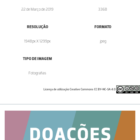
22 de Março de 2019
3368
RESOLUÇÃO
FORMATO
1948px X 1299px
.jpeg
TIPO DE IMAGEM
Fotografias
Licença de utilização Creative Commons CC BY-NC-SA 4.0