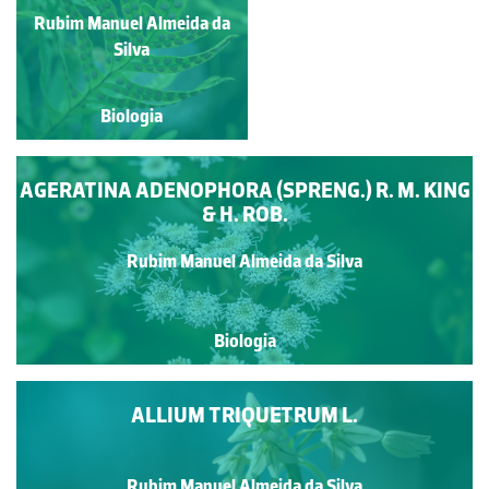
Rubim Manuel Almeida da
Pedro Freitas
Silva
Biologia
Biologia
AGERATINA ADENOPHORA (SPRENG.) R. M. KING
& H. ROB.
Rubim Manuel Almeida da Silva
Biologia
ALLIUM TRIQUETRUM L.
Rubim Manuel Almeida da Silva