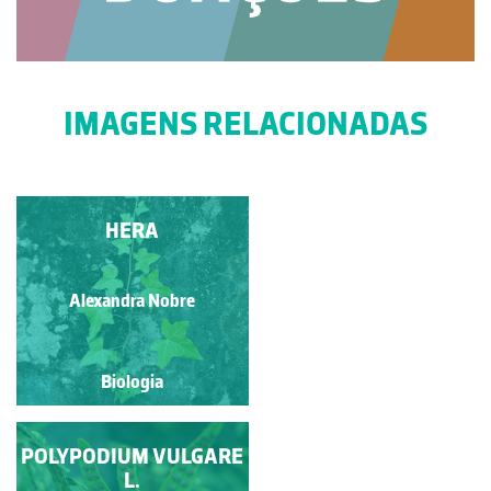
IMAGENS RELACIONADAS
POLYGONUM
HERA
CAPITATUM BUCH.-
HAM. EX D.DON
Alexandra Nobre
Alexandra Nobre
Biologia
Biologia
POLYPODIUM VULGARE
CONTEIRA
L.