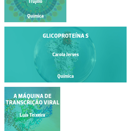
LIGADA À ENZIMA
Trujillo
HACE2
Química
Química
GLICOPROTEÍNA S
Carola Jerves
Química
A MÁQUINA DE
TRANSCRIÇÃO VIRAL
Luís Teixeira