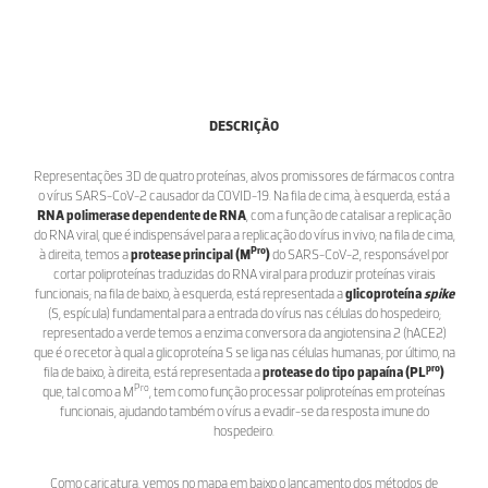
DESCRIÇÃO
Representações 3D de quatro proteínas, alvos promissores de fármacos contra
o vírus SARS-CoV-2 causador da COVID-19. Na fila de cima, à esquerda, está a
RNA polimerase dependente de RNA
, com a função de catalisar a replicação
do RNA viral, que é indispensável para a replicação do vírus in vivo; na fila de cima,
Pro
à direita, temos a
protease principal (M
)
do SARS-CoV-2, responsável por
cortar poliproteínas traduzidas do RNA viral para produzir proteínas virais
funcionais; na fila de baixo, à esquerda, está representada a
glicoproteína
spike
(S, espícula) fundamental para a entrada do vírus nas células do hospedeiro;
representado a verde temos a enzima conversora da angiotensina 2 (hACE2)
que é o recetor à qual a glicoproteína S se liga nas células humanas; por último, na
pro
fila de baixo, à direita, está representada a
protease do tipo papaína (PL
)
Pro
que, tal como a M
, tem como função processar poliproteínas em proteínas
funcionais, ajudando também o vírus a evadir-se da resposta imune do
hospedeiro.
Como caricatura, vemos no mapa em baixo o lançamento dos métodos de