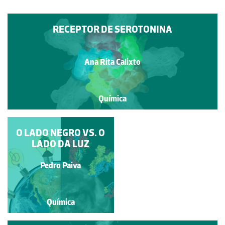
RECEPTOR DE SEROTONINA
Ana Rita Calixto
Química
O LADO NEGRO VS. O
PROZAC ®
LADO DA LUZ
Ana Rita Calixto
Pedro Paiva
Química
Química