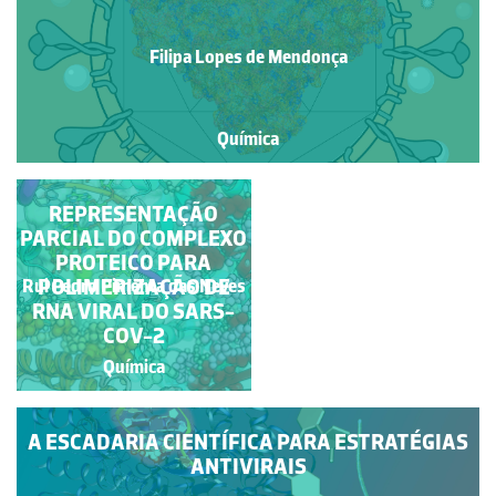
Filipa Lopes de Mendonça
Química
REPRESENTAÇÃO
UMA RNA
PARCIAL DO COMPLEXO
POLIMERASE COM
FORMA DE MÃO
PROTEICO PARA
POLIMERIZAÇÃO DE
Rui Pedro Pimenta das Neves
Matilde F. Viegas
RNA VIRAL DO SARS-
COV-2
Química
Química
A ESCADARIA CIENTÍFICA PARA ESTRATÉGIAS
ANTIVIRAIS