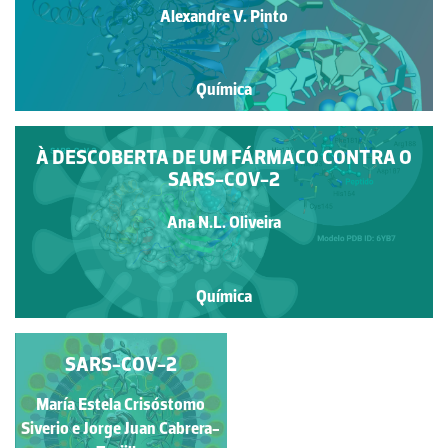
Alexandre V. Pinto
Química
À DESCOBERTA DE UM FÁRMACO CONTRA O
SARS-COV-2
Ana N.L. Oliveira
Química
ESTRUTURA
SARS-COV-2
TRIDIMENSIONAL DA
María Estela Crisóstomo
GLICOPROTEÍNA S DO
Pedro Alexandrino
VÍRUS SARS-COV-2
Siverio e Jorge Juan Cabrera-
Fernandes