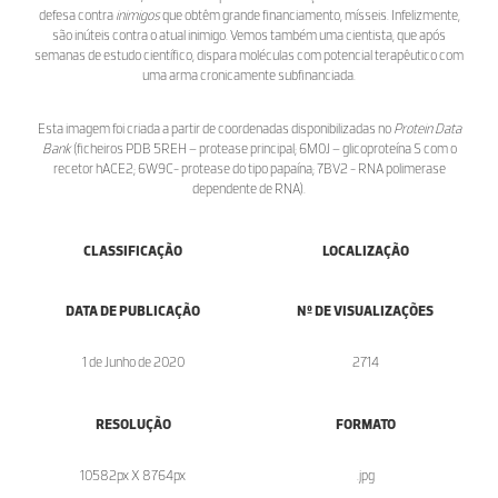
defesa contra
inimigos
que obtêm grande financiamento, mísseis. Infelizmente,
são inúteis contra o atual inimigo. Vemos também uma cientista, que após
semanas de estudo científico, dispara moléculas com potencial terapêutico com
uma arma cronicamente subfinanciada.
Esta imagem foi criada a partir de coordenadas disponibilizadas no
Protein Data
Bank
(ficheiros PDB 5REH – protease principal; 6M0J – glicoproteína S com o
recetor hACE2; 6W9C- protease do tipo papaína; 7BV2 - RNA polimerase
dependente de RNA).
CLASSIFICAÇÃO
LOCALIZAÇÃO
DATA DE PUBLICAÇÃO
Nº DE VISUALIZAÇÕES
1 de Junho de 2020
2714
RESOLUÇÃO
FORMATO
10582px X 8764px
.jpg