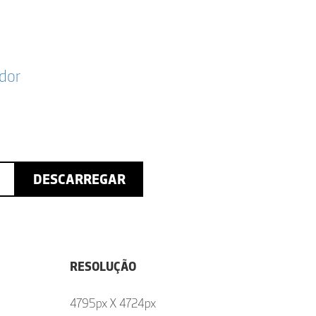
dor
DESCARREGAR
RESOLUÇÃO
4795px X 4724px