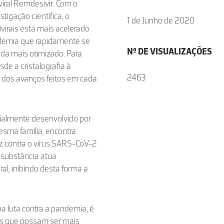
viral Remdesivir. Com o
stigação científica, o
1 de Junho de 2020
virais está mais acelerado
ndemia que rapidamente se
Nº DE VISUALIZAÇÕES
nda mais otimizado. Para
sde a cristalografia à
2463
 dos avanços feitos em cada
.
ialmente desenvolvido por
mesma família, encontra
az contra o vírus SARS-CoV-2
 substância atua
al, inibindo desta forma a
a luta contra a pandemia, é
os que possam ser mais