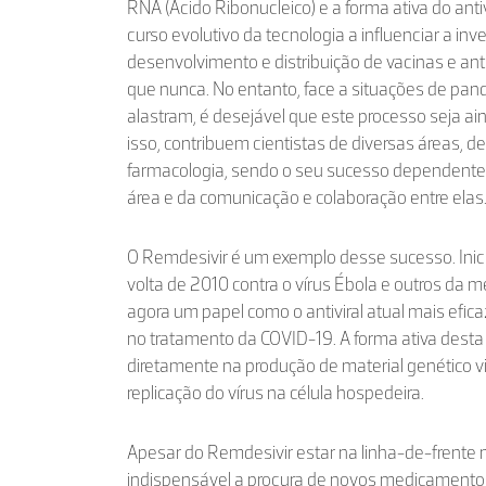
RNA (Ácido Ribonucleico) e a forma ativa do anti
curso evolutivo da tecnologia a influenciar a inve
desenvolvimento e distribuição de vacinas e anti
que nunca. No entanto, face a situações de pa
alastram, é desejável que este processo seja ai
isso, contribuem cientistas de diversas áreas, de
farmacologia, sendo o seu sucesso dependente
área e da comunicação e colaboração entre elas
O Remdesivir é um exemplo desse sucesso. Inic
volta de 2010 contra o vírus Ébola e outros da 
agora um papel como o antiviral atual mais efic
no tratamento da COVID-19. A forma ativa desta
diretamente na produção de material genético vir
replicação do vírus na célula hospedeira.
Apesar do Remdesivir estar na linha-de-frente n
indispensável a procura de novos medicament