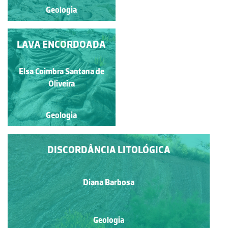
Geologia
Geologia
LAVA ENCORDOADA
GRANITO DE
LAVADORES
Elsa Coimbra Santana de
Diana Barbosa
Oliveira
Geologia
Geologia
DISCORDÂNCIA LITOLÓGICA
Diana Barbosa
Geologia