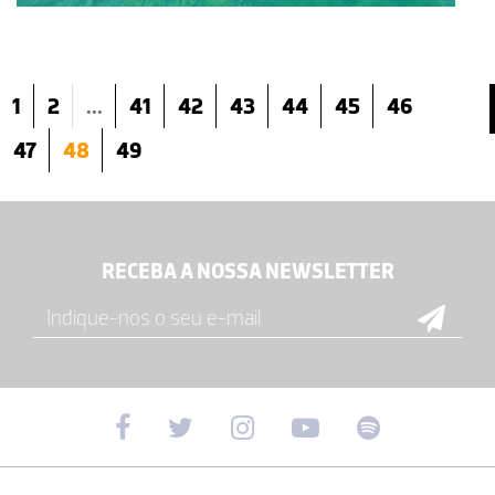
1
2
...
41
42
43
44
45
46
47
48
49
RECEBA A NOSSA NEWSLETTER