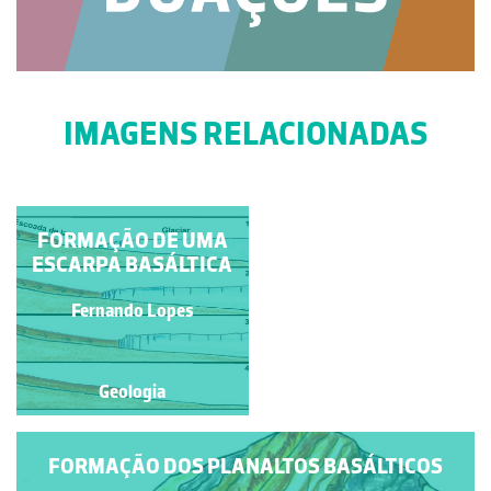
IMAGENS RELACIONADAS
FORMAÇÃO DE UMA
CALÇADA DE
ESCARPA BASÁLTICA
GIGANTES
Mário Cachão
Fernando Lopes
Geologia
Geologia
FORMAÇÃO DOS PLANALTOS BASÁLTICOS