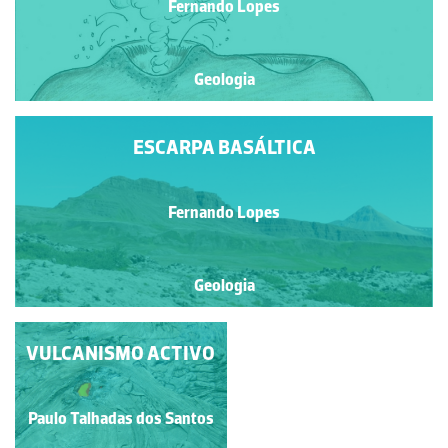
Fernando Lopes
Geologia
ESCARPA BASÁLTICA
Fernando Lopes
Geologia
DISJUNÇÃO COLUNAR
VULCANISMO ACTIVO
EM STUÐLAGIL
CANYON, ESTE DA
Francisco António Fidalgo
ISLÂNDIA
Paulo Talhadas dos Santos
Félix Dias