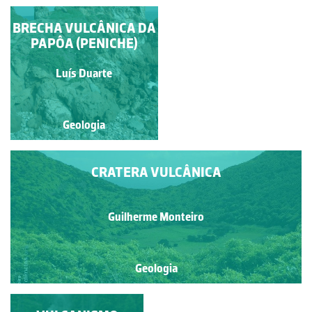
CRATERA VULCÂNICA
BRECHA VULCÂNICA DA
PAPÔA (PENICHE)
Guilherme Monteiro
Luís Duarte
Geologia
Geologia
CRATERA VULCÂNICA
Guilherme Monteiro
Geologia