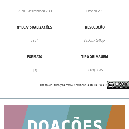
29 de Dezembro de 2011
Junho de 2011
Nº DE VISUALIZAÇÕES
RESOLUÇÃO
5654
720px X 540px
FORMATO
TIPO DE IMAGEM
.jpg
Fotografias
Licença de utilização Creative Commons CC BY-NC-SA 4.0