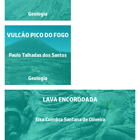
Geologia
Geologia
CONE VULCÂNICO DE
VULCÃO PICO DO FOGO
PIROCLASTOS
Paulo Talhadas dos Santos
Paulo Talhadas dos Santos
Geologia
Geologia
LAVA ENCORDOADA
Elsa Coimbra Santana de Oliveira