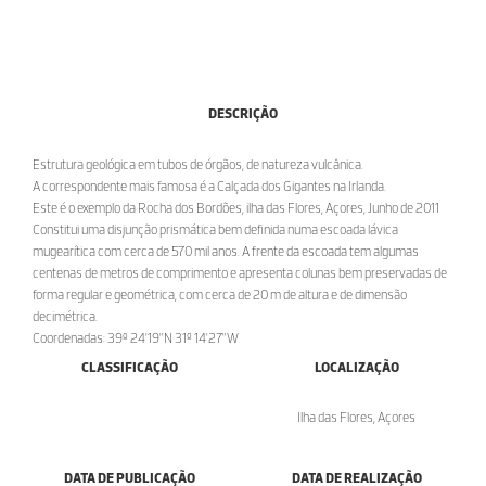
DESCRIÇÃO
Estrutura geológica em tubos de órgãos, de natureza vulcânica.
A correspondente mais famosa é a Calçada dos Gigantes na Irlanda.
Este é o exemplo da Rocha dos Bordões, ilha das Flores, Açores, Junho de 2011
Constitui uma disjunção prismática bem definida numa escoada lávica
mugearítica com cerca de 570 mil anos. A frente da escoada tem algumas
centenas de metros de comprimento e apresenta colunas bem preservadas de
forma regular e geométrica, com cerca de 20 m de altura e de dimensão
decimétrica.
Coordenadas: 39º 24'19''N 31º 14'27''W
CLASSIFICAÇÃO
LOCALIZAÇÃO
Ilha das Flores, Açores
DATA DE PUBLICAÇÃO
DATA DE REALIZAÇÃO