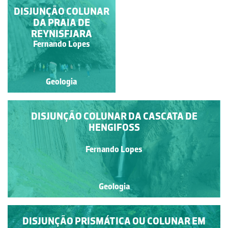
DISJUNÇÃO COLUNAR
ÓRGÃO
DA PRAIA DE
REYNISFJARA
Francisco António Fidalgo
Fernando Lopes
Félix Dias
Geologia
Geologia
DISJUNÇÃO COLUNAR DA CASCATA DE
HENGIFOSS
Fernando Lopes
Geologia
DISJUNÇÃO PRISMÁTICA OU COLUNAR EM