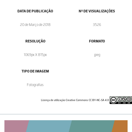
DATA DE PUBLICAÇÃO
Nº DE VISUALIZAÇÕES
20 de Março de 2018
3526
RESOLUÇÃO
FORMATO
1069px X 815px
.jpeg
TIPO DE IMAGEM
Fotografias
Licença de utilização Creative Commons CC BY-NC-SA 4.0