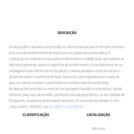
DESCRIÇÃO
As disjunções colunares ou prismáticas são estruturas que se formam durante o
processo de arrefecimento de espessas escoadas de lava basáltica. A
contração do material rochoso pelo arrefecimento e solidificação, gera planos de
diáclases perpendiculares à superfície de arrefecimento. Estas diáclases, ao se
propagarem para dentro da rocha, geram colunas paralelas umas às outras e
perpendiculares à superfície de fluxo. Numa secção longitudinal à escoada de
lava, as colunas inclinam suavemente no sentido contrário ao do fluxo.
As disjunções prismáticas marcam as paisagens basálticas islandesas, sendo
notáveis, pela suas dimensões, perfeição e arranjo geométrico, as da Cidadela de
Borgarvirki, situada na península de Vatnsnes, no noroeste da Islândia. In:
Rev.
Ciência Elem.
, V6(1):012. doi:
10.24927/rce2018.012
CLASSIFICAÇÃO
LOCALIZAÇÃO
Vatnsnes