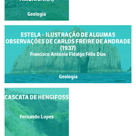
Geologia
Geologia
ESTELA - ILUSTRAÇÃO DE ALGUMAS
OBSERVAÇÕES DE CARLOS FREIRE DE ANDRADE
(1937)
Francisco António Fidalgo Félix Dias
Geologia
CASCATA DE HENGIFOSS
A GARGANTA DO
ALMANNAGJÁ
Fernando Lopes
Fernando Lopes