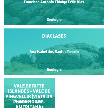
Francisco António Fidalgo Félix Dias
Geologia
DIACLASES
Ana Isabel dos Santos Rebelo
Geologia
NO FARILHÃO DE
VALE DE RIFTE
ISLANDÊS - VALE DE
NORDESTE
PINGVELLIR (VISTA DA
Francisco António Fidalgo
PLACA NORTE-
Fernando Lopes
Félix Dias
AMERICANA)