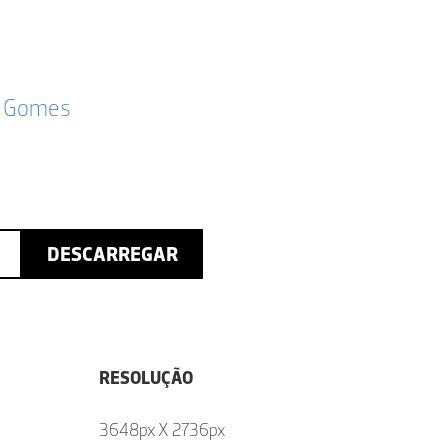
ho Gomes
DESCARREGAR
RESOLUÇÃO
3648px X 2736px