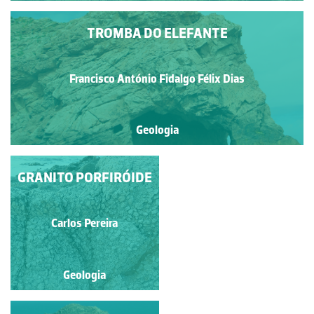
TROMBA DO ELEFANTE
Francisco António Fidalgo Félix Dias
Geologia
GRANITO PORFIRÓIDE
BERLENGA
Francisco António Fidalgo
Carlos Pereira
Félix Dias
Geologia
Geologia