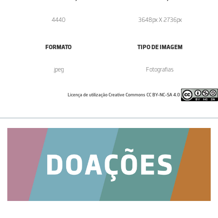
4440
3648px X 2736px
FORMATO
TIPO DE IMAGEM
.jpeg
Fotografias
Licença de utilização Creative Commons CC BY-NC-SA 4.0