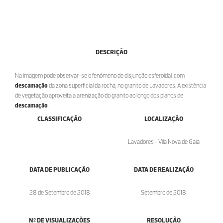
DESCRIÇÃO
Na imagem pode observar-se o fenómeno de disjunção esferoidal, com
descamação
da zona superficial da rocha, no granito de Lavadores. A existência
de vegetação aproveita a arenização do granito ao longo dos planos de
descamação
.
CLASSIFICAÇÃO
LOCALIZAÇÃO
Lavadores - Vila Nova de Gaia
DATA DE PUBLICAÇÃO
DATA DE REALIZAÇÃO
28 de Setembro de 2018
Setembro de 2018
Nº DE VISUALIZAÇÕES
RESOLUÇÃO