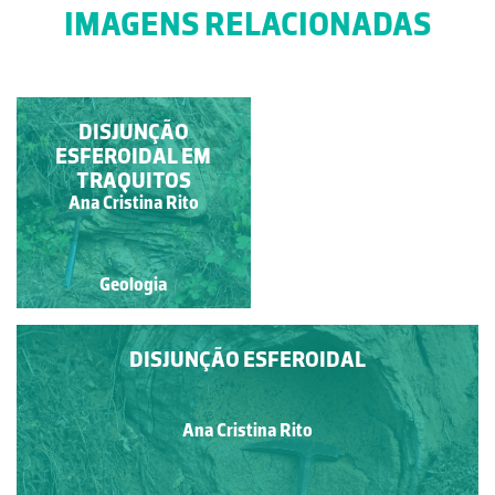
IMAGENS RELACIONADAS
PARTICULARIDADES
DISJUNÇÃO
GEOLÓGICAS DE
ESFEROIDAL EM
BLOCO GRANÍTICO
TRAQUITOS
Manuela Lopes
Ana Cristina Rito
Geologia
Geologia
DISJUNÇÃO ESFEROIDAL
Ana Cristina Rito