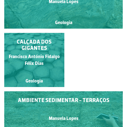
Manuela Lopes
Geologia
PLATAFORMA DE
CALÇADA DOS
ABRASÃO
GIGANTES
Francisco António Fidalgo
Manuela Lopes
Félix Dias
Geologia
Geologia
AMBIENTE SEDIMENTAR - TERRAÇOS
Manuela Lopes