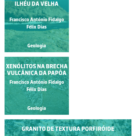
PAISAGEM DE CAOS
ILHÉU DA VELHA
DE BLOCOS, JUNTO AO
MAR
Francisco António Fidalgo
Manuela Lopes
Félix Dias
Geologia
Geologia
XENÓLITOS NA BRECHA
GRANITO DA
VULCÂNICA DA PAPÔA
BERLENGA
Francisco António Fidalgo
Francisco António Fidalgo
Félix Dias
Félix Dias
Geologia
Geologia
GRANITO DE TEXTURA PORFIRÓIDE