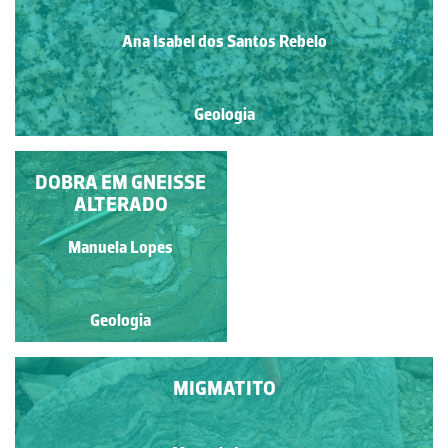
Ana Isabel dos Santos Rebelo
Geologia
DOBRA EM GNEISSE
ENCRAVE EM
GRANITO
ALTERADO
PORFIRÓIDE
Manuela Lopes
Manuela Lopes
Geologia
Geologia
MIGMATITO