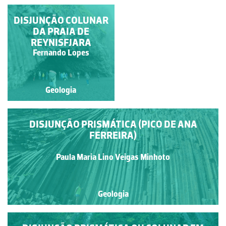
DISJUNÇÃO COLUNAR
DISJUNÇÃO COLUNAR
DA CASCATA DE
DA PRAIA DE
HENGIFOSS
REYNISFJARA
Fernando Lopes
Fernando Lopes
Geologia
Geologia
DISJUNÇÃO PRISMÁTICA (PICO DE ANA
FERREIRA)
Paula Maria Lino Veigas Minhoto
Geologia