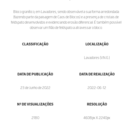
Bloco granítico, em Lavadores, sendo observável a sua forma arredondada
(fazendo parte da paisagem de Caos de Blocos) e a presença de cristais de
feldspato desenvolvidos e evidenciando erosão diferencial. É também possível
observar um filão de feldspato a atravessar o bloco.
CLASSIFICAÇÃO
LOCALIZAÇÃO
Lavadores (V.N.G.)
DATA DE PUBLICAÇÃO
DATA DE REALIZAÇÃO
23 de Junho de 2022
2022-06-12
Nº DE VISUALIZAÇÕES
RESOLUÇÃO
2180
4608px X 2240px