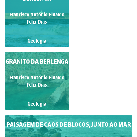
ELEFANTE
Francisco António Fidalgo
Francisco António Fidalgo
Félix Dias
Félix Dias
Geologia
Geologia
GRANITO DA BERLENGA
GRANITO
PORFIRÓIDE
Francisco António Fidalgo
Carlos Pereira
Félix Dias
Geologia
Geologia
PAISAGEM DE CAOS DE BLOCOS, JUNTO AO MAR