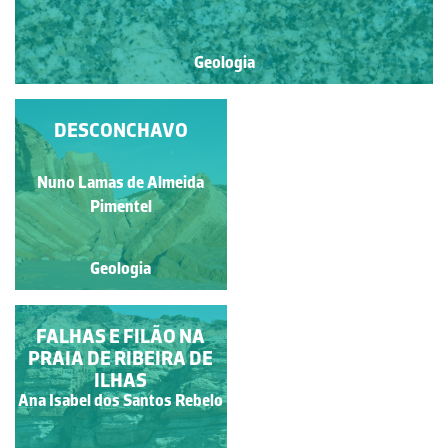
Geologia
XENÓLITOS NA
DESCONCHAVO
BRECHA VULCÂNICA
DA PAPÔA
Francisco António Fidalgo
Nuno Lamas de Almeida
Félix Dias
Pimentel
Geologia
Geologia
PRAIA CONSTITUÍDA
FALHAS E FILÃO NA
FUNDAMENTALMENTE
PRAIA DE RIBEIRA DE
POR BLOCOS
ILHAS
Francisco António Fidalgo
ROLADOS
Ana Isabel dos Santos Rebelo
Félix Dias