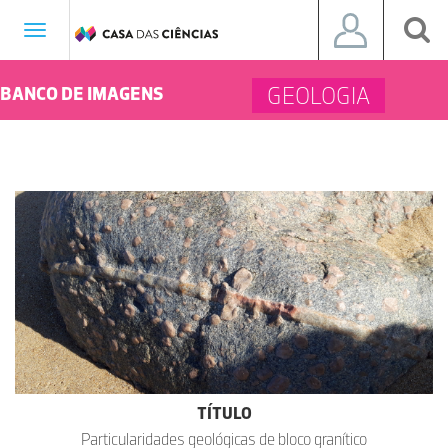
Toggle
navigation
GEOLOGIA
BANCO DE IMAGENS
TÍTULO
Particularidades geológicas de bloco granítico