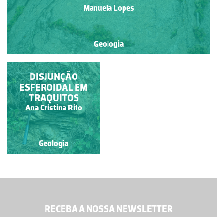
Manuela Lopes
Geologia
DISJUNÇÃO
DISJUNÇÃO
ESFEROIDAL EM
ESFEROIDAL
TRAQUITOS
Ana Cristina Rito
Ana Cristina Rito
Geologia
Geologia
RECEBA A NOSSA NEWSLETTER