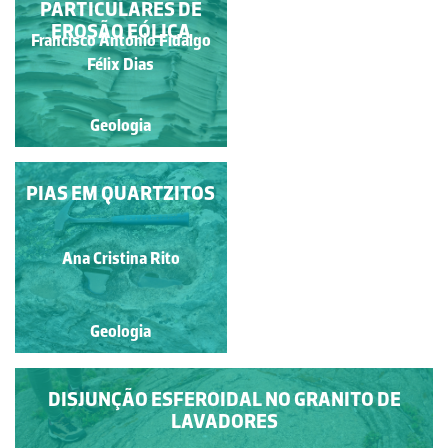
PARTICULARES DE
EROSÃO EÓLICA
Francisco António Fidalgo
Francisco António Fidalgo
Félix Dias
Félix Dias
Geologia
Geologia
CASCATA FRECHA DA
PIAS EM QUARTZITOS
MIZARELA - EROSÃO
DIFERENCIAL
Ana Cristina Rito
Ana Cristina Rito
Geologia
Geologia
DISJUNÇÃO ESFEROIDAL NO GRANITO DE
LAVADORES