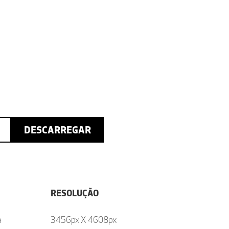
DESCARREGAR
RESOLUÇÃO
a
3456px X 4608px