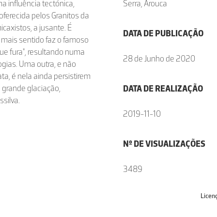
a influência tectónica,
Serra, Arouca
oferecida pelos Granitos da
icaxistos, a jusante. É
DATA DE PUBLICAÇÃO
e mais sentido faz o famoso
ue fura", resultando numa
28 de Junho de 2020
ogias. Uma outra, e não
ta, é nela ainda persistirem
a grande glaciação,
DATA DE REALIZAÇÃO
silva.
2019-11-10
Nº DE VISUALIZAÇÕES
3489
Licen